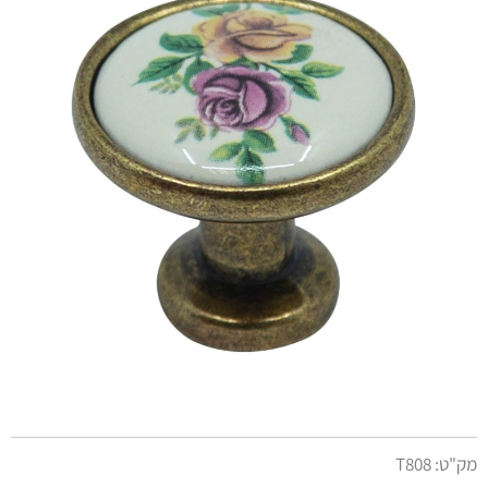
מק"ט:
T808