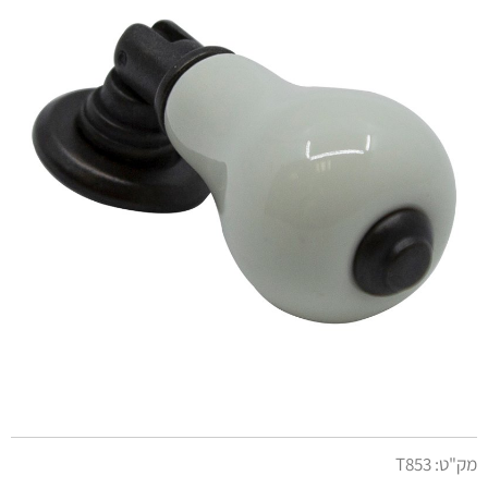
מק"ט:
T853