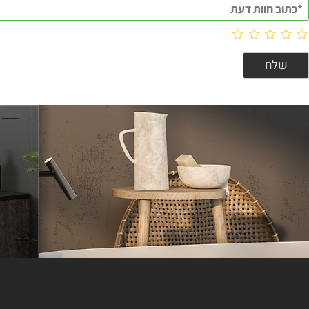
וות דעת