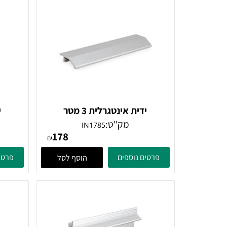
ם דומים
ידית אינטגרלית 3 מטר
ידית אי
מק"ט:
מ
IN1785
178
₪
פרטים נוספים
פרטים נוספ
הוסף לסל