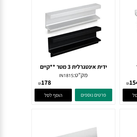
ידית אינטגרלית 3 מטר **קיים
בלבן **
מק"ט:
IN1815
178
₪
₪
פרטים נוספים
הוסף לסל