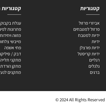
וריות
קטגוריות נוספ
רי פרזול
עגלת בקבוקים
ל למטבחים
פתרונות לפינה
ת למטבח
מזווה ויחידות נשפ
ת
מייבשי צלחות
ת פורצלן
פחי אשפה
ת קריסטל
דבק / סיליקון
ים
מתקני תלייה
ים
מתקן הורדת קולב
ים
מתקנים לנעליים