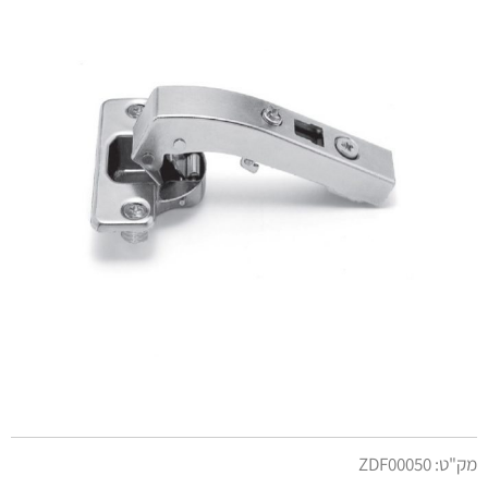
מק"ט:
ZDF00050