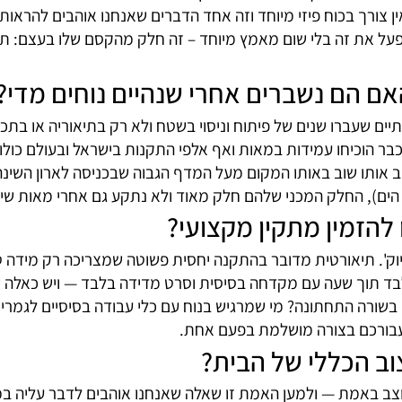
גם לשים לב למשקל שהמנגנון יכול לשאת; לדוגמה ישנם דגמים שמגיעים עם קיב
ודרני, או כסוף למראה נקי ואלגנטי.
ת קולבים ביום יום?
ה איך הסתדרת לפני כן בלעדיהם... המנגנונים עובדים בצור
צורך בכוח פיזי מיוחד וזה אחד הדברים שאנחנו אוהבים להראות 
 את זה בלי שום מאמץ מיוחד – זה חלק מהקסם שלו בעצם: תחוש
הם נשברים אחרי שנהיים נוחים מדי?
ברו שנים של פיתוח וניסוי בשטח ולא רק בתיאוריה או בתכנון ג
כיחו עמידות במאות ואף אלפי התקנות בישראל ובעולם כולו. ל
תו שוב באותו המקום מעל המדף הגבוה שבכניסה לארון השינה ש
), החלק המכני שלהם חלק מאוד ולא נתקע גם אחרי מאות שימוש
מין מתקין מקצועי?
'. תיאורטית מדובר בהתקנה יחסית פשוטה שמצריכה רק מידה טובה
חות חזקים בתחום ה-DIY שעשו את זה לבד תוך שעה עם מקדחה בסיסית וסרט מדידה ב