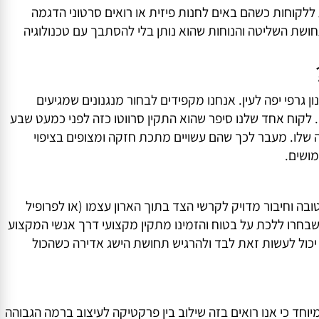
ולת של עד 15 ק"ג מה שתכל'ס מספיק להרבה מאוד בגדים תלויים על קולבים כבדים יחסית (מעילים למשל).
ה מכנית פשוטה להפליא: מושכים בעדינות את הידית כלפי
ללקוחות כשהם באים לחנות פיזית או רואים סרטוני הדגמה
ת השליטה והנוחות שהוא נותן בלי להסתבך עם טכנולוגיה
רפי יפה לעין. אנחנו מקפידים לבחור מנגנונים שמגיעים
קוח אחד שלנו סיפר שהוא התקין סרווטו כזה לפני כמעט שבע
לו. מעבר לכך שהם עשויים מתכת חזקה ומצופים בציפוי
ים.
 וחיבור מדויק לקרשי הצד בתוך הארון עצמו (או לפרופיל
לבד — ויש כאלה שבחרו ללכת על בטוח והזמינו מתקין מקצועי דרך אנשי המקצוע