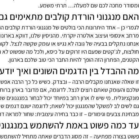
כאלה שבהם יש לנו הרבה בגדים על מוט אחד ואנחנו לא רוצים
ואים איך יותר ויותר לקוחות שבתחילה הגיעו אלינו בכלל לחפ
טי פרטים. הרי מה ההיגיון להשקיע במטבח מעוצב ופונקציונלי ב
תם מתכננים דירה חדשה, משדרגים חדר ארונות קיים או פשוט ר
 מחכה לכם שם למעלה… תרתי משמע.
נגנוני הורדת קולבים מתאימים גם לאר
ן – אחד היתרונות הכי בולטים של מנגנוני הורדת קולבים הוא 
סופי ועיצוב אולטרה יוקרתי. מהניסיון שלנו, דווקא בארונות סט
 לג'קטים שפעם היו זרוקים על כיסא, ולכל מה שפשוט לא היה
 הפתרון הזה הופך להיות החבר הכי טוב שלכם בארגון.
בדל בין הדגמים השונים ואיך יודעים 
 שאנחנו מקבלים הרבה – ובצדק. כשיש כל כך הרבה אפשרויות ו