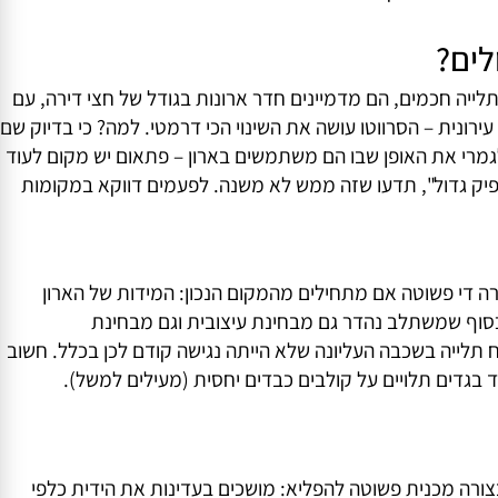
 המתקנים האלה כעל פתרונות משלימים לבית חכם ומתוכנן
ו מבט בקטגוריית הסרווטו שלנו ותראו איזה עולם חדש
ים?
יה חכמים, הם מדמיינים חדר ארונות בגודל של חצי דירה, עם
ונית – הסרווטו עושה את השינוי הכי דרמטי. למה? כי בדיוק שם
קוחות שרכשו דגם שמתאים לרוחב 45-60 ס"מ סיפרו לנו שזה שינה לגמרי את האופן שבו הם משתמשים בארון – פתאום יש מקום לעוד
ק גדול", תדעו שזה ממש לא משנה. לפעמים דווקא במקומות
די פשוטה אם מתחילים מהמקום הנכון: המידות של הארון
"מ), אז כדאי ללכת על סרווטו צר בגימור כסוף שמשתלב נהדר גם מבחינת עיצובית וגם מבחינת
 של 115 ס"מ ואף יותר – שזה אומר הרבה יותר שטח תלייה בשכבה העליונה שלא הייתה נגישה קודם לכן בכלל. חשוב