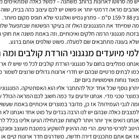
דף גבוה אם אי אפשר להגיע אליו? בדיוק בשביל זה נוצרו מנגנ
וון דגמים מעולים של סרווטו (כן, זה השם המקצועי למנגנון),
מראה דרמטי יותר או פשוט יש לכם עיצוב כהה בבית, שווה לשקו
חד את המנגנונים האלו זה בעיקר הפשטות שבתפעול שלהם: משיכ
נגנוני הרמה חלקים ואיכותיים. וזה באמת משנה את חוקי המשח
נה מתחבאים שם למעלה. פשוט שולפים אותם ברגע.
יועדים מנגנוני הורדת קולבים ומה הי
מליצים בחום על מנגנוני הורדת קולבים לכל מי שיש לו ארון ג
ים פרטיים שבהם יש חדרי ארונות גדולים שרוצים לשמור מסודרי
ות ושימושיות ביום יום.
סף שכל אחד יכול להתחבר אליו הוא האסתטיקה. המנגנונים אצלנו
כני מדי. אנחנו יודעים עד כמה חשוב לכם המראה הכולל של הב