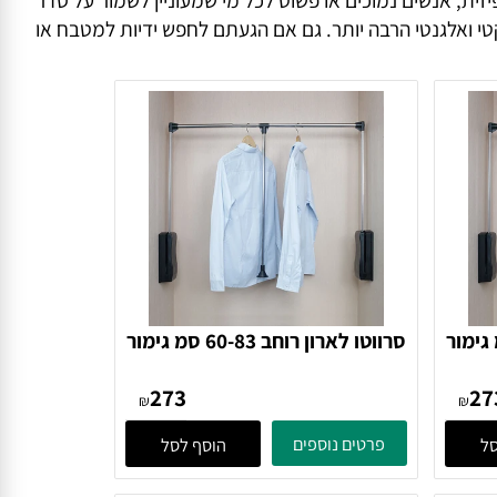
, אנשים נמוכים או פשוט לכל מי שמעוניין לשמור על סדר
י ואלגנטי הרבה יותר. גם אם הגעתם לחפש ידיות למטבח או
45- סמ גימור
סרווטו לארון רוחב 60-83 סמ גימור
כסוף
273
₪
₪
פרטים נוספים
הוסף לסל