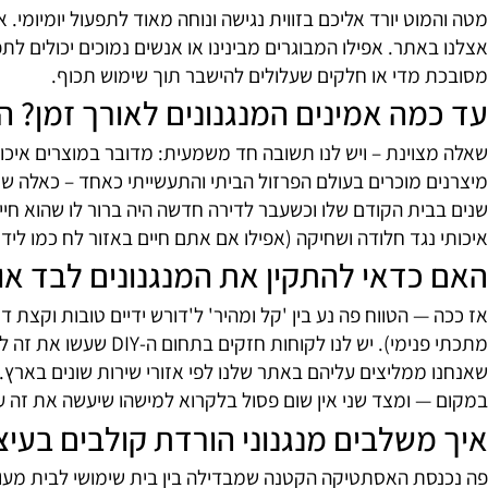
בעים וגימורים – זו כבר בחירה עיצובית: שחור למראה דרמטי ומ
ה פשוט באמת להשתמש במנגנוני הורד
ורה מפתיעה – זה מסוג הדברים שאתה מתחיל להשתמש בהם ותוה
ט יורד אליכם בזווית נגישה ונוחה מאוד לתפעול יומיומי. אין 
אתר. אפילו המבוגרים מבינינו או אנשים נמוכים יכולים לתפעל
מדי או חלקים שעלולים להישבר תוך שימוש תכוף.
ה אמינים המנגנונים לאורך זמן? האם 
ינת – ויש לנו תשובה חד משמעית: מדובר במוצרים איכותיים שע
 מוכרים בעולם הפרזול הביתי והתעשייתי כאחד – כאלה שכבר הו
ית הקודם שלו וכשעבר לדירה חדשה היה ברור לו שהוא חייב או
נגד חלודה ושחיקה (אפילו אם אתם חיים באזור לח כמו ליד הים
דאי להתקין את המנגנונים לבד או להז
 הטווח פה נע בין 'קל ומהיר' ל'דורש ידיים טובות וקצת דיוק
מתכתי פנימי). יש לנו לקו