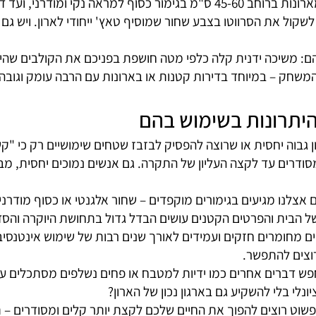
וני הורדת קולבים – המצאה פשוטה אך גאונית שמביאה איתה שי
 שמתוכננים לתת מענה מדויק לצרכים שלכם – בין אם הארון שלכ
ל את הסרווטו בצבע שחור שמוסיף טאץ' ייחודי לארון. ויש גם 
ה ידנית קלה כלפי מטה חושפת בפניכם את הקולבים שהיו עד ל
ק – במיוחד בדירות קטנות או בארונות עם הרבה עומק וגובה. 
תרונות בשימוש בהם
בוה יחסית או שרוצה להפסיק לבזבז שטחים שימושיים רק כי "קש
ם עד לקצה העליון של התקרה. גם אנשים נמוכים יחסית, מבוגר
 מגיעים בגימורים מוקפדים – שחור אלגנטי או כסוף מודרני, כד
ית והפרטים הקטנים עושים הבדל גדול בתחושת היוקרה והסדר.