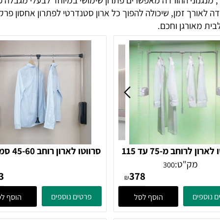
וני ההורדה מאפשרים פתרון שימושי במיוחד לבעלי מגבלה פיזית
אורך זמן, שיכולה להפוך כל ארון סטנדרטי לפתרון אחסון פרקט
אורגן וחכם.
סרווטו לארון לרוחב מ-75 עד 115
סרווטו לארון רוחב 60
סמ
כסוף
מק"ט:
300
273
378
₪
ים
פרטים נוספים
הוסף לסל
הוסף לסל