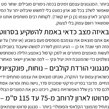
ממליצים עליהם באתר שלנו לפי אזורי שירות שונים בארץ. בשו
 ומצד שני אין שום פסול בלקרוא למישהו שיעשה את זה עבור
שלבים מנגנוני הורדת קולבים בעיצוב 
ת האסתטיקה הקטנה שמבדילה בין בית שימושי לבית מעוצב באמ
המנגנונים עצמם זמינים בכמה גימורים מובילים: שחור מט שזה
שלב בכל סוג ארון כמעט בלי לחשוש שיבלוט יתר על המידה — מ
רון עצמו (כן כן יש קשר!). לקוחות רבים משתפים אותנו שהם ה
רושם עמוק בלי לצעוק.
 מצב כדאי באמת להשקיע בסרווטו ול
מוצאים את עצמכם מטפסים פעם בשבוע (או יותר) על שרפרף כד
 שנה? אז כן — הגיע הזמן לשדרג למשהו שיעבוד בשבילכם ולא ל
אמצים מיותרים או לסכן קרסול באמצע הלילה כשמחפשים טריי
כדי שהמטבח יהיה יעיל ונקי — למה שהארון יישאר מאחור? הח
ני הורדת קולבים – נוחות, פונקציונליו