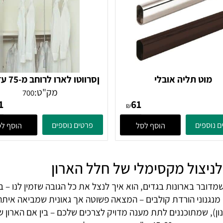
ט תליה אובלי
ןסרווטו
סמ עד 15 קג
מק"ט:
700
701
61
₪
ים
פרטים נוספים
הוסף לסל
הוסף לסל
יצול מקסימלי של חלל הארון
בארונות בגדים, הוא איך לנצל את כל הגובה שזמין לנו – בלי 