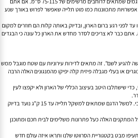
נוי אמיתי באיך שאנחנו משתמשים בארון. בקטגוריה הזו
ם רחב או צר, גבוה במיוחד או סטנדרטי.
יש פה סרווטו לארונות ברוחב משתנה – למשל כאלה שמתאימים מארונות ברוחב 45-60 ס"מ בגימור כסוף למראה נקי ומודרני, ועד דגמים שמתאים לרוחבים מרשימים של 75-115 ס"מ. אם אתם
אפשרויות מתכווננות כמו מוט תלייה שאפשר לפרוש באורך שנע
פני רגע ברום הארון, ובדיוק באותה קלות הם חוזרים למקום
אתם כבר לא צריכים לסדר מחדש את הארון כל עונה כי הבגדים
ה להגיע לשם". זה מתאים לדירות עירוניות עם שטח מוגבל ממש
ים או בעלי מגבלה פיזית קלה יפיקו מהמנגונים האלה הרבה
י שישתלבו היטב בעיצוב הכללי של הארון ולא יקפצו לעין
ומה לגבי העמידות? אז כן, מדובר במוצרים איכותיים באמת שעשויים מחומרים חזקים ועמידים לאורך שנים רבות של שימוש אינטנסיבי. למשל הדגם שמתאים למשקל תלייה עד 15 ק"ג נועד בדיוק