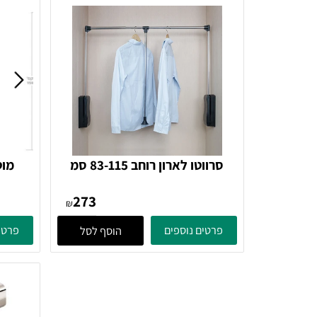
סרווטו לארון רוחב 83-115 סמ
מוט מתכ
גימור כסוף
קולבים אורך 
273
₪
פרטים נוספים
פרטים נוספ
הוסף לסל