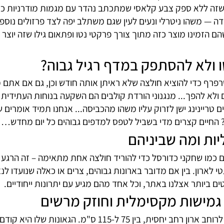
רה התחתונה? מי שמרגיש בנוח עם כלי עבודה בסיסיים לגמרי י
כם בצורה מושלמת בפעם אחת.
הכללי של הבית?
ת — ולמען האמת זו שאלה שאנחנו אוהבים לדבר עליה במיוחד 
 ללא ספק צבע קלאסי שמתכתב נהדר עם מגמות מודרניות כמו מט
שהו ניטרלי ונעים לעין שגם משתלב יפה לצד פרזולים נוספים 
זמינו מוצר כזה מתוך צורך פרקטי נטו ופתאום גילו שזה יוצר 
א להסתפק במדף רגיל גבוה?
י להוציא חולצה שלא ראיתן אותה חודש וכן, גם אם אתם מאלו
הפך... מנגנוני הורדת קולבים הם השקעה בנוחות העתידית שלכ
נינג ישן לזרוק עליו משהו מהכביסה... אנחנו תמיד אומרים 
יים קצרים מדי בשביל לטפס למדפים גבוהים כל יום מחדש…
ת ומה שביניהם