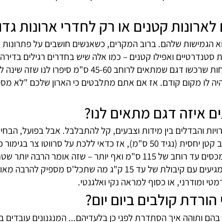
 להתפשר.
ש דברים אחרים כמו ידיות למטבח או פחים נשלפים מסתכלים על
לי להשקיע גם בארגון נכון של הארון?
וצים להפוך את החיים שלכם לקצת יותר קלים ומסודרים – תעיפ
ונות קטנים או רק לחדרי ארונות גדול
הגמישות שלהם. ברוב המקרים, כשאנשים חושבים על פתרונות תלי
נדרטיים ואפילו קטנים – כמו אלה שיש בחדרים רגילים בדירה עיר
אנחנו נתקלים בבעיה של גובה לא נגיש או עומק שקשה לנצל. ל
 לו מקום קודם. אז אם אתם מתלבטים כי הארון שלכם "לא מספי
איזה דגם מתאים לנו?
הבדלים בין מידות וצבעים, קל להתבלבל. אבל בפועל, הבחירה 
שלכם והעומק שאתם רוצים לנצל. לדוגמה, אם מדובר בארון ברוחב קטן יחסית (נגיד 50 ס
פונקציונלית. מי שיש לו ארון רחב במיוחד יכול לבחור במנגנונים שמכסים עד רוחב