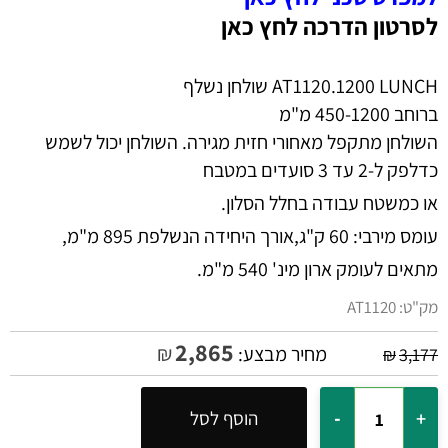
לסרטון הדרכה לחץ כאן
AT1120.1200 LUNCH שולחן נשלף
ברוחב 450-1200 מ"מ
השולחן מתקפל מאחורי חזית מגירה. השולחן יכול לשמש
כדלפק ל-2 עד 3 סועדים במטבח
או כמשטח עבודה בחלל הסלון.
עומס מירבי: 60 ק"ג,אורך היחידה הנשלפת 895 מ"מ,
מתאים לעומק ארון מינ' 540 מ"מ.
מק"ט:
AT1120
2,865
₪
מחיר מבצע:
₪
3,177
הוסף לסל