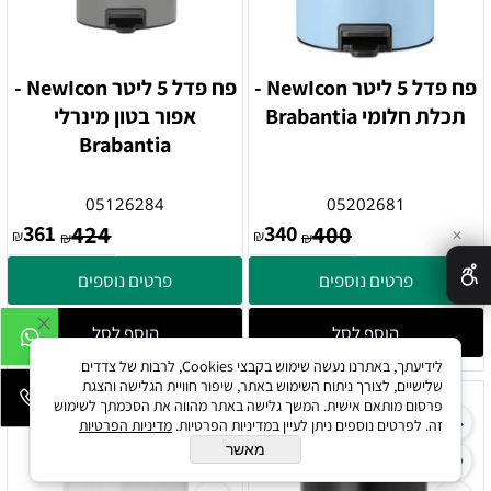
פח פדל 5 ליטר NewIcon -
פח פדל 5 ליטר NewIcon -
תכלת חלומי Brabantia
אפור בטון מינרלי
Brabantia
05126284
05202681
361
424
340
400
₪
₪
✕
₪
₪
פרטים נוספים
פרטים נוספים
הוסף לסל
הוסף לסל
לידיעתך, באתרנו נעשה שימוש בקבצי Cookies, לרבות של צדדים
שלישיים, לצורך ניתוח השימוש באתר, שיפור חוויית הגלישה והצגת
פרסום מותאם אישית. המשך גלישה באתר מהווה את הסכמתך לשימוש
זה. לפרטים נוספים ניתן לעיין במדיניות הפרטיות.
מדיניות הפרטיות
מאשר