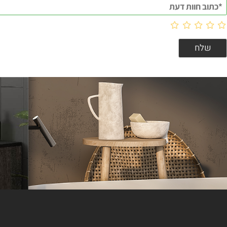
וות דעת