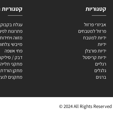
וריות
קטגוריות נוספ
רי פרזול
עגלת בקבוקים
ל למטבחים
פתרונות לפינה
ת למטבח
מזווה ויחידות נשפ
ת
מייבשי צלחות
ת פורצלן
פחי אשפה
ת קריסטל
דבק / סיליקון
ים
מתקני תלייה
ים
מתקן הורדת קולב
ים
מתקנים לנעליים