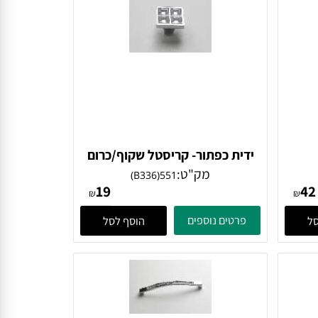
ידית כפתור- קריסטל שקוף/כרום
מק"ט:
551(B336)
19
₪
₪
פרטים נוספים
הוסף לסל