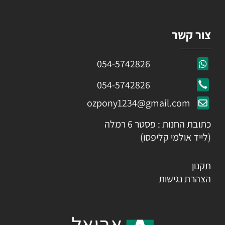
צור קשר
054-5742826
054-5742826
ozpony1234@gmail.com
כתובת החנות : פסטר 6 רמלה
(לייד אולמי קליפסו)
תקנון
הצהרת נגישות