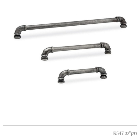
מק"ט:
I9547