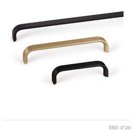
מק"ט:
0301