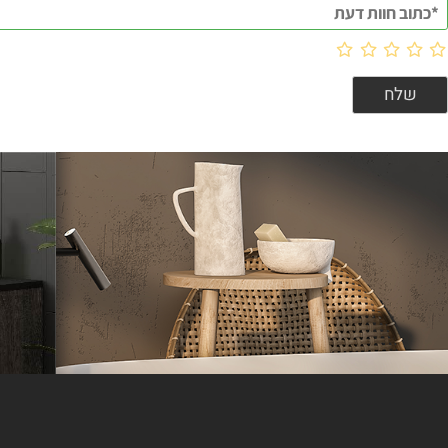
וות דעת