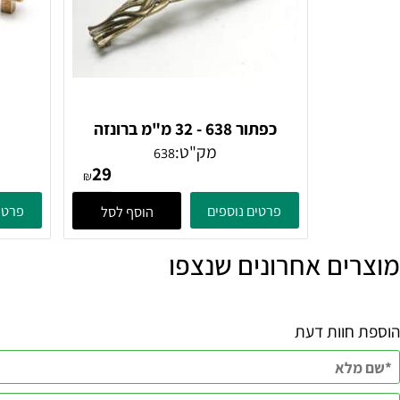
כפתור 638 - 32 מ"מ ברונזה
פירנצה
מק"ט:
638
29
₪
פרטים נוספים
פרטים נוספ
הוסף לסל
ם אחרונים שנצפו