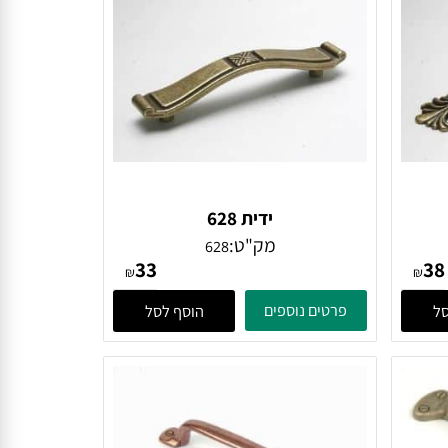
ידית 628
מק"ט:
628
33
₪
₪
פרטים נוספים
הוסף לסל