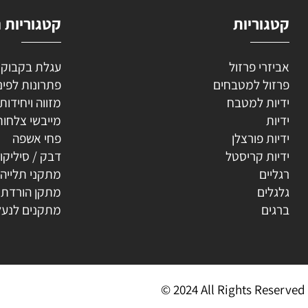
וריות
קטגוריות נוספ
רי פרזול
עגלת בקבוקים
ל למטבחים
פתרונות לפינה
ת למטבח
מזווה ויחידות נשפ
ת
מייבשי צלחות
ת פורצלן
פחי אשפה
ת קריסטל
דבק / סיליקון
ים
מתקני תלייה
ים
מתקן הורדת קולב
ים
מתקנים לנעליים