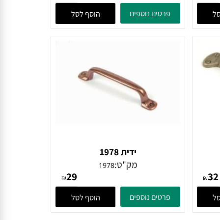
ידית 628
מק"ט:
628
33
₪
₪
פרטים נוספים
הוסף לסל
ידית 1978
מק"ט:
1978