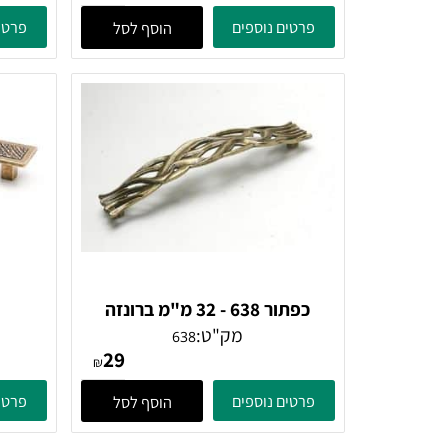
ידית 501
מק"ט:
501
32
₪
פרטים נוספים
פרטים נוספ
הוסף לסל
כפתור 638 - 32 מ"מ ברונזה
פירנצה
מק"ט:
638