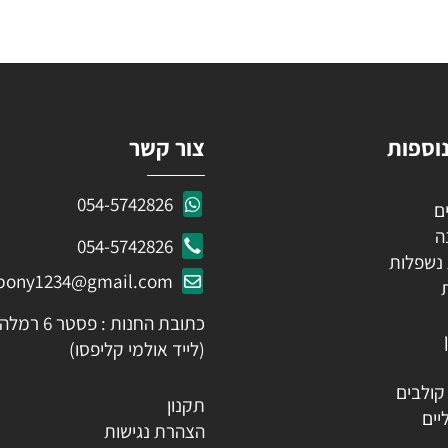
KEEP IN TOUCH
 פרטים ותקבלו עדכונים ראשונים על מבצעים ומוצרים חדשים
ות
צור קשר
054-5742826
054-5742826
לות
ozpony1234@gmail.com