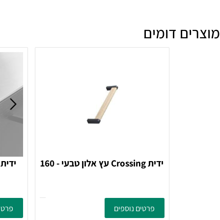
מה זמן האספקה?
ם דומים
ידית Crossing עץ אלון טבעי - 160
ממ Furnipart