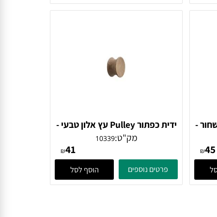
45
₪
₪
פרטים נוספים
הוסף לסל
 שחור -
ידית כפתור Pulley עץ אלון טבעי -
10339 Furnipart
מק"ט:
10339
41
₪
₪
פרטים נוספים
הוסף לסל