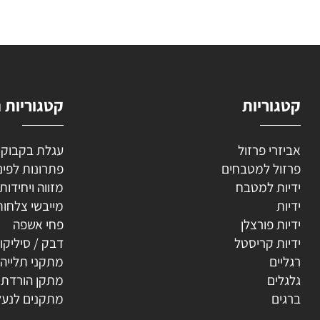
השאירו
וריות
קטגוריות נוספ
רי פרזול
עגלת בקבוקים
ל למטבחים
פתרונות לפינה
ת למטבח
מזווה ויחידות נשפ
ת
מייבשי צלחות