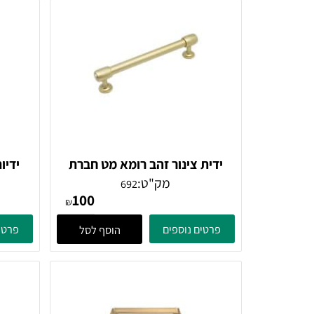
Furnipart
בעיצוב נ
מק"ט:
1451546L9005
114
₪
פרטים נוספים
פרטים נוספ
הוסף לסל
ידית צינור זהב רומא מט חברת
ידיות למק
Giusti
מק"ט:
692
100
₪