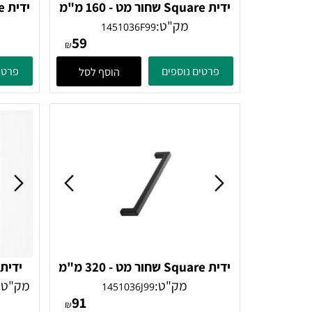
ידית Square שחור מט - 160 מ"מ
Furnipart
מק"ט:
מק"
1451036F99
59
₪
פרטים נוספים
פרטים נוספ
הוסף לסל