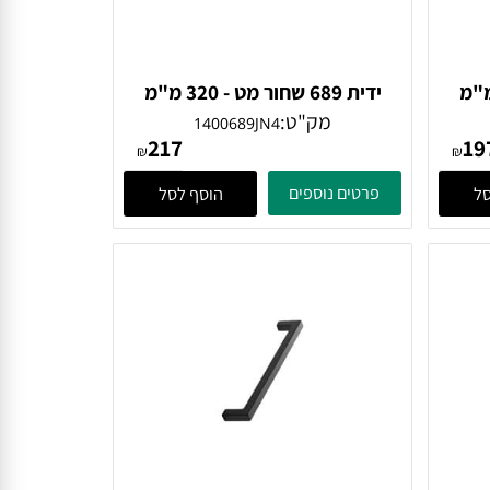
16 מ"מ
ידית 689 שחור מט - 320 מ"מ
Giusti
מק"ט:
1400689JN4
217
₪
₪
פרטים נוספים
הוסף לסל