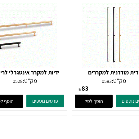
מודרנית למקררים
ידיות למקרר אינטגרלי לריהוט
 ריהוט ומטבחים, דגם
דגם 0528
מק"ט:
מק"ט:
0528
0583
76
83
LONG 058
₪
ים
פרטים נוספים
הוסף לסל
הוסף לסל