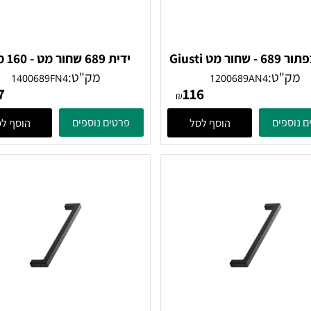
Gi
ידית 689 שחור מט - 0
Giusti
ט:
מק"ט:
1400689FN4
1200689AN4
197
116
₪
ים
פרטים נוספים
הוסף לסל
הוסף לסל