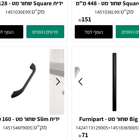
ידית Square שחור מט - 448 מ"מ
ידית quare
Furnipart
Furnipart
ט:
מק"ט:
1451036E99
1451036L99
46
151
₪
ים
פרטים נוספים
הוסף לסל
הוסף לסל