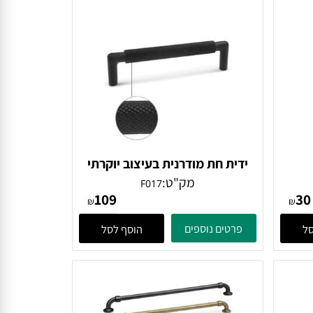
מק"ט:
6351
29
₪
₪
פרטים נוספים
הוסף לסל
ידית חת מודרנית בעיצוב יוקרתי
דגם F017
מק"ט:
F017
109
₪
₪