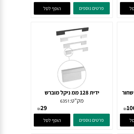
- 160 מ"מ
ידית Slim שחור מט - 320 מ"מ
Furnipart
מק"ט:
1451546J9005
92
₪
₪
פרטים נוספים
הוסף לסל
ור
ידית 128 ממ ניקל מוברש