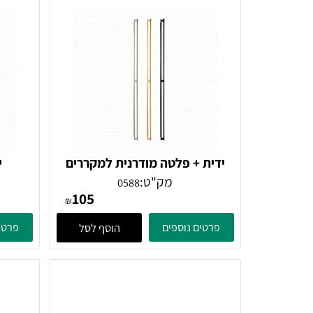
ידית + פלטה מודרנית למקררים
ידית 
וריהוט דגם 0588 long
אינטגרליים
מק"ט:
0588
105
3
₪
פרטים נוספים
פרטים נוספ
הוסף לסל