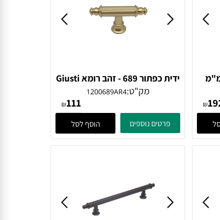
 160 מ"מ
ידית כפתור 689 - זהב רומא Giusti
מק"ט:
1200689AR4
111
₪
₪
פרטים נוספים
הוסף לסל