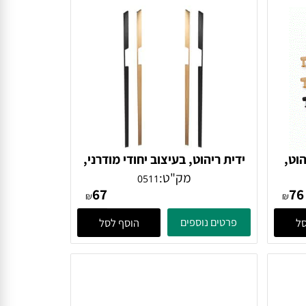
,
ידית ריהוט, בעיצוב יחודי מודרני,
דגם 0511
מק"ט:
0511
67
₪
₪
פרטים נוספים
הוסף לסל