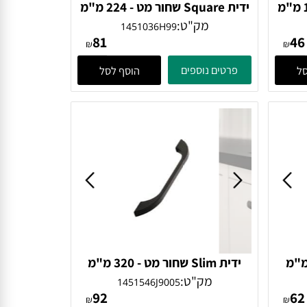
S שחור מט - 128 מ"מ
ידית Square שחור מט - 224 מ"מ
Furnipart
מק"ט:
1451036H99
81
₪
₪
פרטים נוספים
הוסף לסל