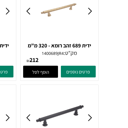
ידית 689 זהב רומא - 320 מ"מ
Giusti
מק"ט:
מק"
1400689JR4
212
₪
פרטים נוספים
פרטים נוספ
הוסף לסל