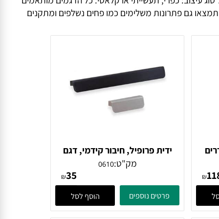
וג עיצוב: כפרי, תעשייתי או קלאסי. כל הדגמים מותאמים
תמצאו גם פתרונות משלימים כמו פחים נשלפים ומתקנים
ם
ידית פרופיל, חיבור קידמי, דגם
0610
מק"ט:
0610
35
₪
₪
פרטים נוספים
הוסף לסל