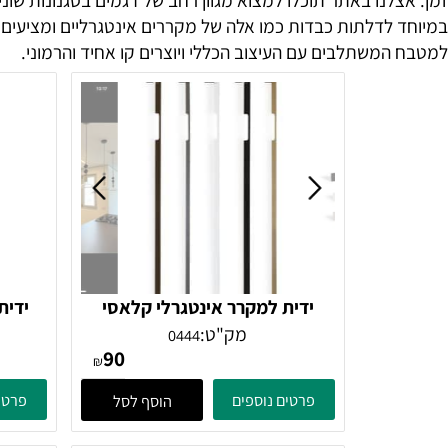
נו באתר תוכלו למצוא מגוון רחב של דגמים בסגנונות שונים – מ
לדלתות כבדות כמו אלה של מקררים אינטגרליים ומציעים חוויי
משתלבים עם העיצוב הכללי ויוצרים קו אחיד והרמוני.
ידית למקרר אינטגרלי קלאסי
ידית ארו
וארונו
מק"ט:
0444
90
₪
פרטים נוספים
פרטים נוספ
הוסף לסל