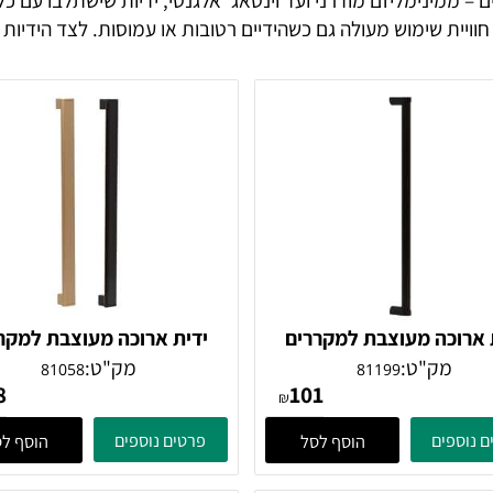
מינימליזם מודרני ועד וינטאג' אלגנטי, ידיות שישתלבו עם כל ס
ת שימוש מעולה גם כשהידיים רטובות או עמוסות. לצד הידיות 
כה מעוצבת למקררים
ידית ארוכה מעוצבת למקררי
ת, דגם 81199
וארונות, דגם 81058
מק"ט:
מק"ט:
81058
81199
118
101
₪
ים
פרטים נוספים
הוסף לסל
הוסף לסל