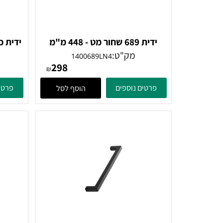
ידית 689 שחור מט - 448 מ"מ
ידית כפתור 689 - שחור מט usti
Giusti
מק"ט:
מק"
1400689LN4
298
₪
פרטים נוספים
פרטים נוספ
הוסף לסל