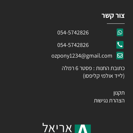
צור קשר
054-5742826
054-5742826
ozpony1234@gmail.com
כתובת החנות : פסטר 6 רמלה
(לייד אולמי קליפסו)
תקנון
הצהרת נגישות