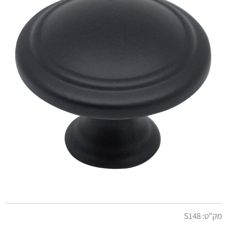
מק"ט:
S148