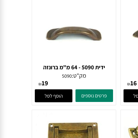
ידית 5090 - 64 מ"מ ברונזה
עתיקה
מק"ט:
5090
19
₪
₪
פרטים נוספים
הוסף לסל