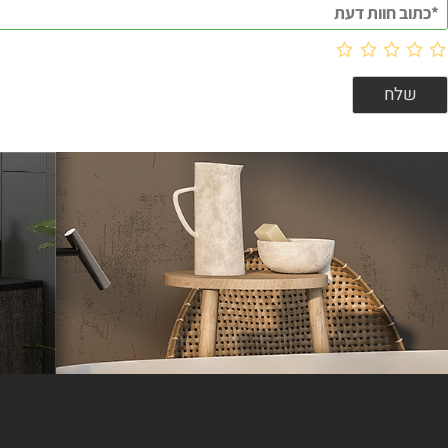
וות דעת