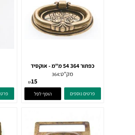
ם דומים
כפתור 364 54 מ"מ - אוקסיד
אליפסה
מק"ט:
364
15
₪
פרטים נוספים
פרטים נוספ
הוסף לסל