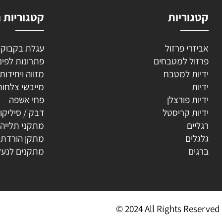
וריות
קטגוריות נוספ
רי פרזול
עגלת בקבוקים
ל למטבחים
פתרונות לפינה
ת למטבח
מזווה ויחידות נשפ
ת
מייבשי צלחות
ת פורצלן
פחי אשפה
ת קריסטל
דבק / סיליקון
ים
מתקני תלייה
ים
מתקן הורדת קולב
ים
מתקנים לנעליים