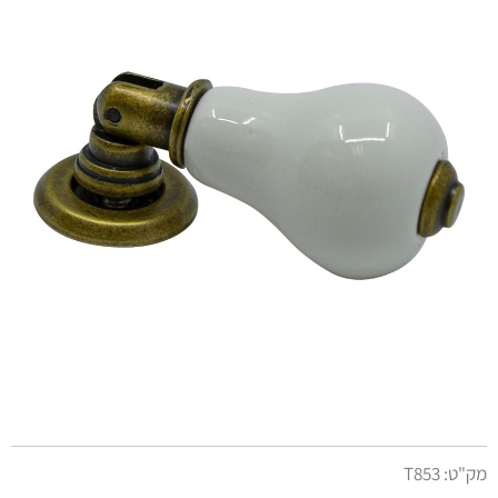
מק"ט:
T853