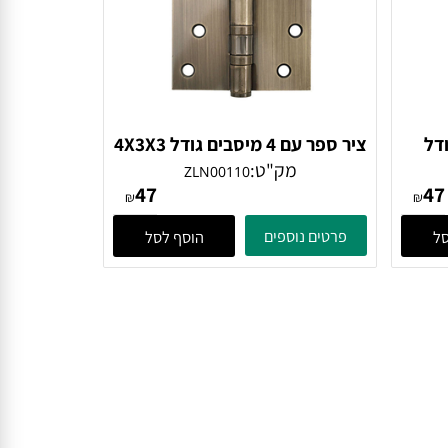
ל
ציר ספר עם 4 מיסבים גודל 4X3X3
נחושת
מק"ט:
ZLN00110
47
₪
₪
פרטים נוספים
הוסף לסל