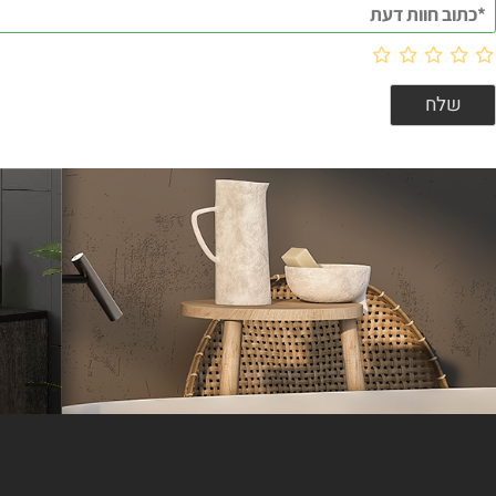
וות דעת