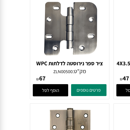
גודל 4X3.5X3
ציר ספר נירוסטה לדלתות WPC
מק"ט:
ZLN00500
67
₪
₪
פרטים נוספים
הוסף לסל