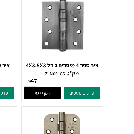
ם דומים
ציר ספר 4 מיסבים גודל 4X3.5X3
ניקל מוברש
מק"ט:
מק
ZLN00185
47
₪
פרטים נוספים
פרטים נוספ
הוסף לסל