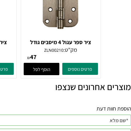
ציר ספר עגול 4 מיסבים גודל
4X3.5X3 נחושת
X3
מק"ט:
מק
ZLN00210
47
₪
פרטים נוספים
פרטים נוספ
הוסף לסל
ם אחרונים שנצפו