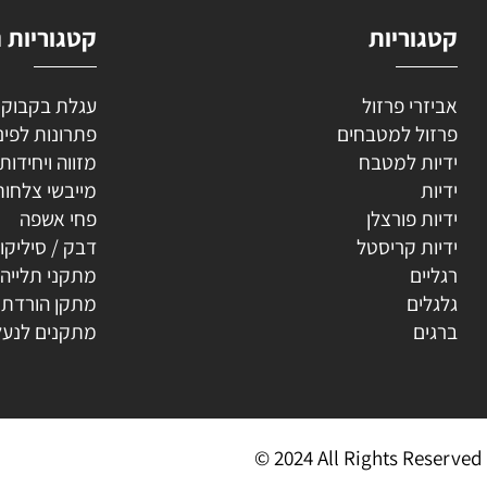
וריות
קטגוריות נוספ
רי פרזול
עגלת בקבוקים
ל למטבחים
פתרונות לפינה
ת למטבח
מזווה ויחידות נשפ
ת
מייבשי צלחות
ת פורצלן
פחי אשפה
ת קריסטל
דבק / סיליקון
ים
מתקני תלייה
ים
מתקן הורדת קולב
ים
מתקנים לנעליים