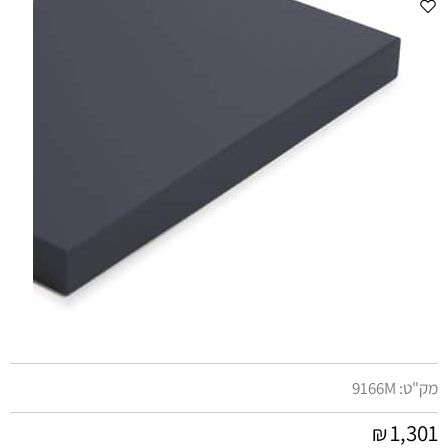
מק"ט:
9166M
1,301
₪