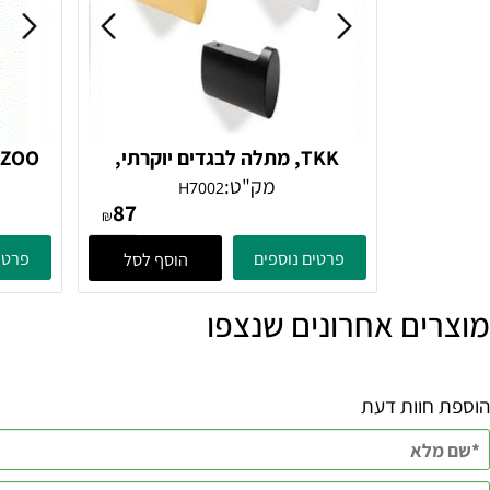
TKK, מתלה לבגדים יוקרתי,
ZOO, ק
במגוון צבעים דגם H7002
עץ,
מק"ט:
מ
H7002
87
₪
פרטים נוספים
פרטים נוספ
הוסף לסל
ם אחרונים שנצפו