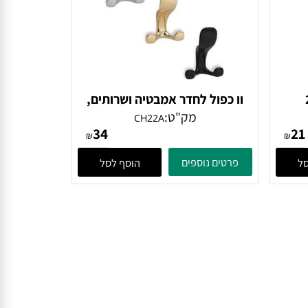
וו כפול לחדר אמבטיה ושרותים,
דגם CH22A
מק"ט:
CH22A
34
₪
₪
פרטים נוספים
הוסף לסל