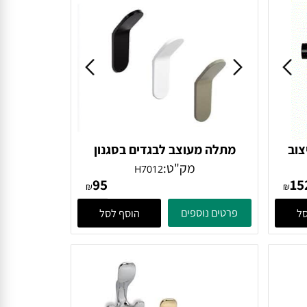
ב
מתלה מעוצב לבגדים בסגנון
אולטרה מודרני, בהדבקה דגם
מק"ט:
H7012
95
H7012
₪
₪
פרטים נוספים
הוסף לסל