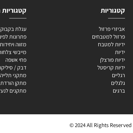
וריות
קטגוריות נוספ
רי פרזול
עגלת בקבוקים
ל למטבחים
פתרונות לפינה
ת למטבח
מזווה ויחידות נשפ
ת
מייבשי צלחות
ת פורצלן
פחי אשפה
ת קריסטל
דבק / סיליקון
ים
מתקני תלייה
ים
מתקן הורדת קולב
ים
מתקנים לנעליים