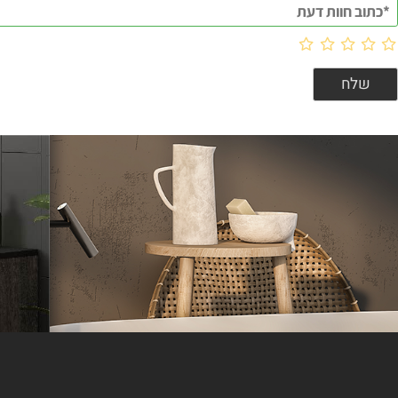
וות דעת