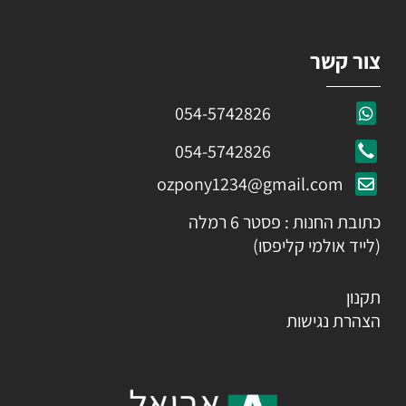
צור קשר
054-5742826
054-5742826
ozpony1234@gmail.com
כתובת החנות : פסטר 6 רמלה
(לייד אולמי קליפסו)
תקנון
הצהרת נגישות