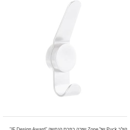
קולב Puck של Zone שזכה בפרס הנחשק "IF Design Award"