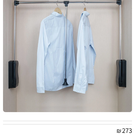
273
₪