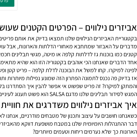
מ
פרטים נוספ
ים נילווים – הפרטים הקטנים שעושי
ית האביזרים הנילווים שלנו תמצאו בדיוק את אותם פריטים ש
על האבזור שמתחבא מאחורי הדלתות והארונות, אבל עושה את העב
מו בוכנות גז לדלתות קלפה או מיטה, מגשי תבלינים חכמים, 
רים שאנחנו הכי אוהבים בקטגוריה הזו הוא שהיא מתאימה לכול
מיקרו. קחו למשל את הבוכנה לדלת קלפה – פריט קטן ופשוט ל
 פה נכנס לתמונה הפתרון הזה שמונע נפילות מיותרות ותורם גם
למיקרו? זה פריט שפשוט אי אפשר להבין איך הסתדרנו בלעדיו 
 הוא פשוט תענוג לעיניים ולנשמה. הוא מאפשר לכם לראות בבירור מה יש בכל צנצנת בלי להתחיל לשחק טטריס בכל פעם שאתם מבשלים.