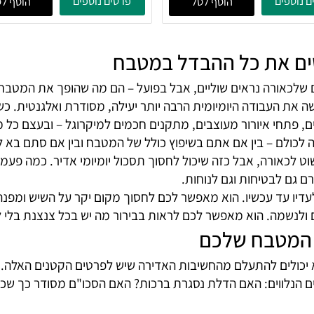
תקן למיקרו
פתח איורור
מק"ט:
222
24
236
₪
ים
פרטים נוספים
הוסף לסל
הוסף לסל
ם את כל ההבדל במטבח
לכאורה נראים שוליים, אבל בפועל – הם מה שהופך את המטבח 
ודה היומיומית הרבה יותר יעילה, מסודרת ואלגנטית. כשאנחנו 
פתחי איורור מעוצבים, מתקנים חכמים למיקרוגל – ובעצם כל מ
ם – בין אם אתם בשיפוץ כולל של המטבח ובין אם סתם בא לכם
כאורה, אבל כזה שיכול לחסוך תסכול יומיומי אדיר. כמה פעמי
 לבטיחות וגם לנוחות.
עד עכשיו. הוא מאפשר לכם לחסוך מקום יקר על השיש ומפנה שט