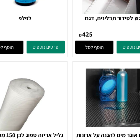
דור תבלינים, דגם
לפלפ
ם SJ550
11
425
₪
ים
פרטים נוספים
הוסף לסל
הוסף לסל