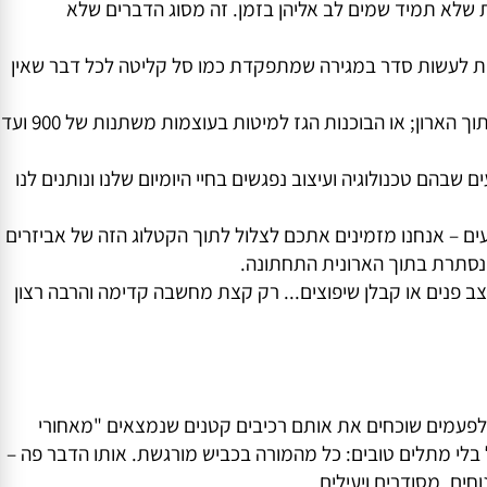
, הארונות חשובים והמשטח שבתוכם קריטי – אבל בסופו של
ד מוצא את מקומו הטבעי? האם יש פתחי איורור נכונים בתוך
לא תמיד שמים לב אליהן בזמן. זה מסוג הדברים שלא
ת לעשות סדר במגירה שמתפקדת כמו סל קליטה לכל דבר שאין
ואנחנו אפילו לא מתחילים לדבר על הגומי למגירות באורך 20 מטר שמיועד לרפד ולאבטח בצורה נעימה ובטוחה כל מגירה או מדף בתוך הארון; או הבוכנות הגז למיטות בעוצמות משתנות של 900 ועד
טכנולוגיה ועיצוב נפגשים בחיי היומיום שלנו ונותנים לנו
נחנו מזמינים אתכם לצלול לתוך הקטלוג הזה של אביזרים
נסתרת בתוך הארונית התחתונה.
פנים או קבלן שיפוצים... רק קצת מחשבה קדימה והרבה רצון