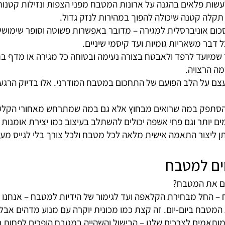
המטבח שלכם
ולים להתעלם מהחשיבות האדירה שיש לפרטים הקטנים האלה. כן
וים: האם הדלת נסגרת ברכות? האם הסכו"ם מסודר כך שכל אח
פלאים בהגנה על ארונות המטבח מפני הצפות ונזילות קטנות ש
טנה שיכולה להפוך במהירות לנזק גדול.
 אוניברסלית למגירה – מדובר באפשרות פשוטה וסופר שימושי
 משאריות גומיות ועד קיסמי שיניים.
ב הפועם של התחכום במטבח המודרני. אלו בדיוק הרגעים שבהם 
במה שרואים מבחוץ אלא גם במה שמתרחש מאחורי הקלעים – א
יותר וגם פחי אשפה יכולים להשתלב בעיצוב כמו יצירת אומנות 
צור התאמה אישית מלאה לכל מטבח ולכל צורך בלי לגייס מעצב 