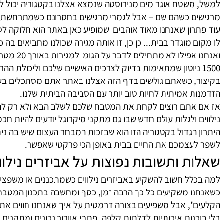
ביזרים נילווים משדרגים את חוויית 
 חושבים על עיצוב ותכנון של מטבחים מודרניים, אנחנו לא יכ
נהלות היומיומית שלנו במטבח מושפעת דווקא מהאביזרים הנלו
 כך שלא נערמים ריחות וטעמים מיותרים?
שטח אוגר מים מנירוסטה שנמצא אצלנו בקטגוריה יכול לעשות 
 כשהם שם – אבל לגמרי מרגישים בחסרונם כשמתרחשת תקלה ק
ון שאנחנו מאוד אוהבים ושמופיע כאן באתר הוא חלוקה לסכום
מוגדר בבית... כן כן, זו אותה מגירה שכולנו מחביאים בה כל דבר
 כשאתם גולשים בדף הזה אצלנו באתר אתם מסתכלים בעצם על הל
 אמיתית לחיות טוב יותר עם הסביבה הביתית שלנו.
תם רוצים לקחת את המטבח שלכם לשלב הבא ולא רק להסתפק 
ולגלות עולם חדש שבו גם מתקני מיקרוגל יודעים להיות חכמים 
הגדול בקטגוריה הזו הוא שבזכות המבחר העצום שיש בה ניתן לי
צמכם את החיים בבית באופן הכי פרקטי שאפשר.