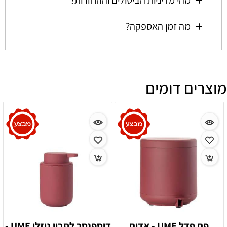
מהי מדיניות הביטולים וההחזרות?
מה זמן האספקה?
מוצרים דומים
פח פדל UME - אדום
דיספנסר לסבון נוזלי UME -