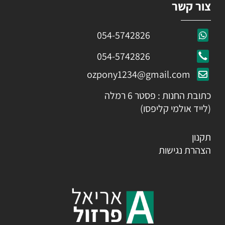
צור קשר
054-5742826
054-5742826
ozpony1234@gmail.com
כתובת החנות : פסטר 6 רמלה
(לייד אולמי קליפסו)
תקנון
הצהרת נגישות