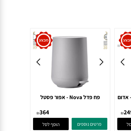
סלה UME - אדום
פח פדל Nova - אפור פסטל
381200 Gull Grey Zone