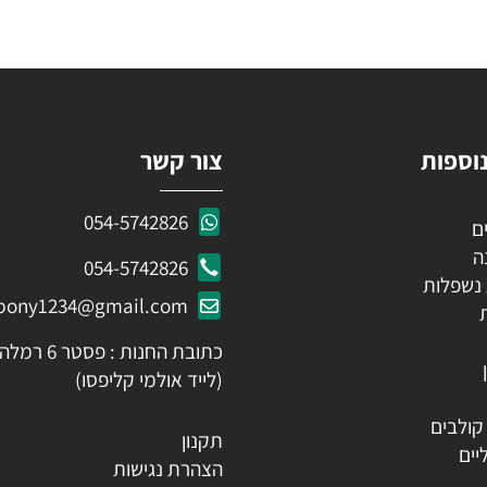
KEEP IN TOUCH
 פרטים ותקבלו עדכונים ראשונים על מבצעים ומוצרים חדשים
ות
צור קשר
054-5742826
054-5742826
לות
ozpony1234@gmail.com