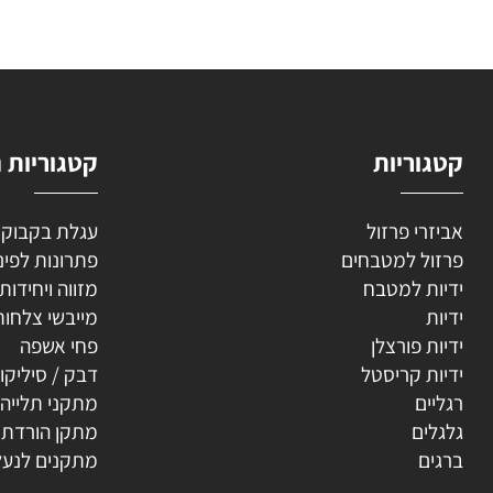
השאירו
וריות
קטגוריות נוספ
רי פרזול
עגלת בקבוקים
ל למטבחים
פתרונות לפינה
ת למטבח
מזווה ויחידות נשפ
ת
מייבשי צלחות