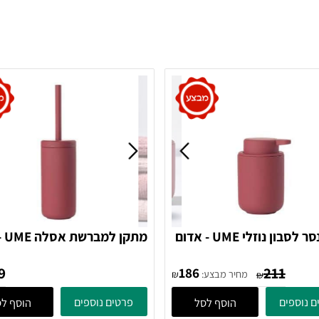
דיספנסר לסבון נוזלי UME - אדום
מתקן למברשת א
381081 Zone Denmark
381