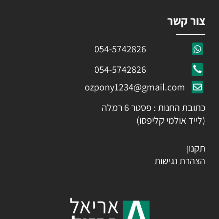
צור קשר
054-5742826
054-5742826
ozpony1234@gmail.com
כתובת החנות : פסטר 6 רמלה
(לייד אולמי קליפסו)
תקנון
הצהרת נגישות