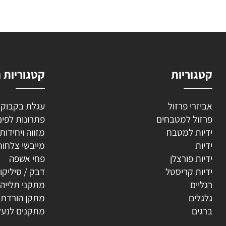
השאירו
וריות
קטגוריות נוספ
רי פרזול
עגלת בקבוקים
ל למטבחים
פתרונות לפינה
ת למטבח
מזווה ויחידות נשפ
ת
מייבשי צלחות