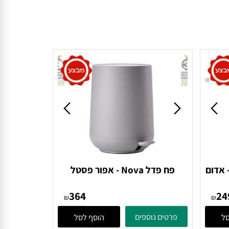
סלה UME - אדום
פח פדל Nova - אפור פסטל
381200 Gull Grey Zone