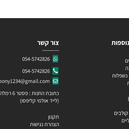
KEEP IN TOUCH
 פרטים ותקבלו עדכונים ראשונים על מבצעים ומוצרים חדשים
ות
צור קשר
054-5742826
054-5742826
לות
ozpony1234@gmail.com