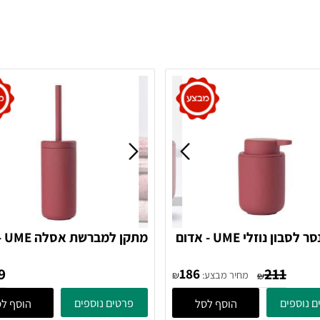
דיספנסר לסבון נוזלי UME - אדום
מתקן למברשת א
381081 Zone Denmark
381