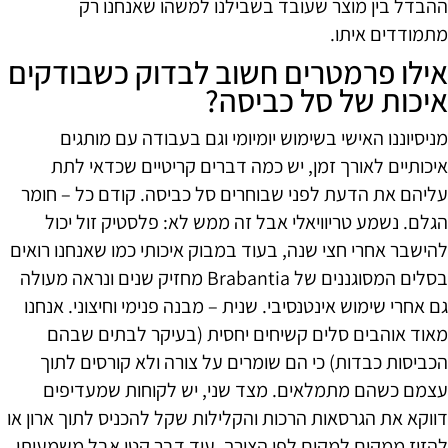
ההבדל בין מוצר שעובד בשבילנו למשהו שאנחנו רק
מתמודדים איתו.
אילו פרמטרים חשוב לבדוק כשבודקים
איכות של סל כביסה?
מניסיוננו האישי בשימוש יומיומי וגם בעבודה עם מותגים
איכותיים לאורך זמן, יש כמה דברים קריטיים שכדאי לתת
עליהם את הדעת לפני שבוחרים סל כביסה. קודם כל – חומר
הגלם. נשמע טריוויאלי אבל זה ממש לא: פלסטיק זול יכול
להישבר אחרי חצי שנה, בעוד במבוק איכותי כמו שאנחנו רואים
בסלים המסוגננים של Brabantia מחזיק שנים ונראה מעולה
גם אחרי שימוש אינטנסיבי. שנית – מבנה פנימי וחיצוני. אנחנו
מאוד אוהבים סלים קשיחים יחסית (בעיקר לבתים שבהם
הכביסות כבדות) כי הם שומרים על צורה ולא קורסים לתוך
עצמם כשהם מתמלאים. מצד שני, יש לקוחות שמעדיפים
דווקא את הגרסאות הרכות והקלילות שקל להכניס לתוך ארון או
להזיז ממקום למקום לפי הצורך. עוד דבר קטן אבל משמעותי