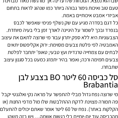
שבו הוא נמצא. הנוכחות שלו עדינה אך מורגשת מאוד מבחינת
טעם טוב ואיכות גימור גבוהה ביותר כמו שנהוג לראות בתחום
אביזרי אמבט איכותיים באמת.
כל דגם בסדרה מגיע עם שק נשלף פנימי שאפשר לכבס
בנפרד ובכך לשמור על היגיינה לאורך זמן בלי בעיה מיוחדת.
הצבעוניות היא ללא ספק יתרון עבור מי שרוצה לתאם את עיצוב
האמבטיה לפי פלטת צבעים מסוימת: ירוק אקליפטוס יתאים
לבתים עם צמחייה טרנדית ועץ טבעי; טאופ’ יתחבר לפלטת
צבעים חמימה ורכה; ואפור בהיר יתמזג כמעט בכל סגנון עיצוב
שתבחרו.
סל כביסה 60 ליטר BO בצבע לבן
Brabantia
מי שרוצה נפח גדול מבלי להתפשר על מראה נקי ואלגנטי יקבל
פה תמורה מצוינת לדקת ההתלבטות שלו מול מדפי החנות (או
הקלקות באתר). נפח של 60 ליטר אומר שאתם יכולים להתעלם
מהכביסה עוד יום-יומיים בלי רגשות אשמה… ויש בזה משהו