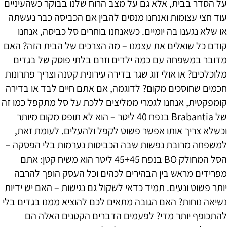
על הסדר בבית, אלא גם על מצב הרוח שלנו בבוקר כשהעיניים
עוד חצי עצומות ואנחנו מנסים להבין אם הכביסה כבר נעשתה
או שלא נגענו בה יומיים. כשאנחנו בוחרים סל כביסה, אנחנו
קודם כל שואלים את עצמנו – מה הצרכים של הבית הזה? האם
מדובר במשפחה עם כמה ילדים וזרם בלתי פוסק של בגדים
מלוכלכים? או אולי זוג שגר בדירה עירונית קטנה וצריך פתרונות
חכמים שחוסכים מקום? לדוגמה, אם אתם חיים לבד או בדירה
קומפקטית, אנחנו לגמרי ממליצים ללכת על סל מתקפל כמו זה
של Brabantia בנפח 40 ליטר – הוא לא תופס מקום מיותר
וכשלא צריך אותו אפשר פשוט לקפל ולהעלים. לעומת זאת,
למשפחה מרובת נפשות שבה הכביסות נערמות בלי הפסקה –
הסל המחולק BO בנפח 45+45 ליטר הוא משיח קטן: אתם
מפרידים מראש בין הבהירים לכהים וכל העסק הופך להרבה
יותר פשוט ונעים. תמיד כדאי לשקול גם נגישות – האם יש ידיות
נשיאה נוחות? האם הגובה מתאים לכם להוציא ממנו בגדים בלי
להתכופף יותר מדי? לפעמים הדברים הקטנים האלה הם