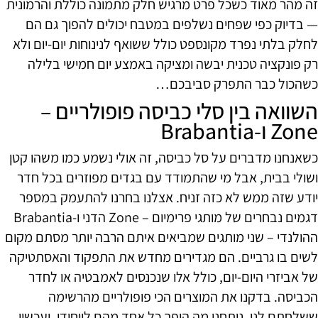
זה מהר מאוד כשכל פרט מרגיש חלק מתמונה כוללת והרמונית
— בדיוק כפי שפחים נשלפים במטבח יכולים להפוך גם הם
לחלק בלתי נפרד מקונספט כולל ששואף לנינוחות יום-יום ולא
רק פונקציה טכנית יבשה ומציקה באמצע יום חמישי בלילה
כשהכול כבר התפרק סביבכם…
השוואה בין סלי כביסה פופולריים –
Zone ו-Brabantia
כשאנחנו מדברים על סל כביסה, זה אולי נשמע כמו משהו קטן
ושולי בבית, אבל מי שהתמודד עם בגדים מפוזרים בכל חדר
יודע שזה ממש לא כזה זניח. אצלנו בחרנו להתעמק במספר
דגמים נבחרים של מותגי פרימיום – Zone הדני ו-Brabantia
ההולנדי – שני מותגים שמביאים איתם הרבה יותר מסתם מקום
לשים בו גרביים. הם מגדירים מחדש את התפקוד והאסתטיקה
של אביזרי היום-יום, כולל אלו שנכנסים לאמבטיה או לחדר
הכביסה. בדקנו את המוצרים הכי פופולריים מהרשימה
ששלחתם לנו, ניתחנו מה הופך כל אחד מהם לייחודי, ועכשיו