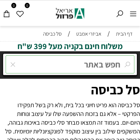
0
0
/
/
דף הבית
אביזרי אמבט
סל כביסה
משלוח חינם בקניה מעל 399 ש"ח
סל כביסה
סל כביסה הוא פריט חיוני בכל בית, ולא רק בשל תפקידו
הפרקטי – אלא גם בזכות ההשפעה שלו על עיצוב ונוחות
היום-יום. בעמוד זה תמצאו מבחר סלי כביסה באיכות גבוהה,
המשקפים שילוב בין עיצוב מוקפד לפונקציונליות יומיומית. סל
כביסה טוב הופך את ההתנהלות סביב הכביסות לקלה ויעילה