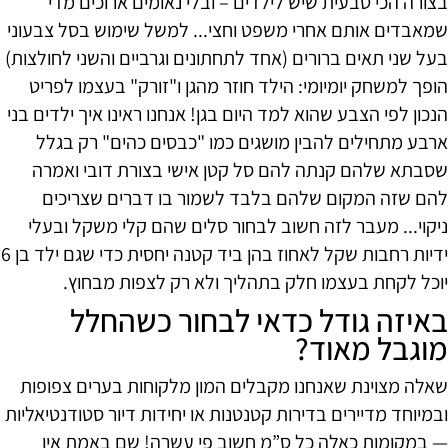
בצורה הכי טבעית שיש לילדים – ובלי נאומים ארוכים מדי
שמאבדים אותם אחרי משפט וחצי... למשל שימוש בסל צבעוני
בעל שני תאים ברורים (אחד לתחתונים וגרביים והשני לחולצות)
הופך למשחק יומיומי: הילד חוזר מהגן ו"זורק" בעצמו לפריט
הנכון לפי הצבע שהוא למד היום בגן! אנחנו ראינו איך ילדים בני
ארבע מתחילים להבין מושגים כמו "כבסים כהים" רק בגלל
שסבתא שלהם קנתה להם סל קטן אישי בצורת דובי ואמרה
להם שזה המקום שלהם בלבד לשמור בו דברים שצריכים
ניקוי... מעבר לזה חשוב לבחור סלים שהם קלי משקל ובעלי
ידיות רחבות שקל לאחוז בהן ביד קטנה יחסית כדי שגם ילד בן 6
יוכל לקחת בעצמו חלק בתהליך ולא רק לצפות מבחוץ.
באיזה גודל כדאי לבחור כשהחלל
מוגבל מאוד?
שאלה מצוינת שאנחנו מקבלים המון מלקוחות בערים צפופות
ובמיוחד מדיירים בדירות קטנטנות או יחידות דיור סטודנטיאליות
— במקומות כאלה כל ס”מ חשוב פי עשרה! שם באמת אין