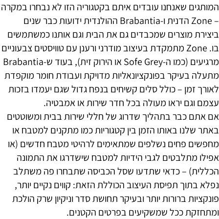
המותגים שאנחנו עובדים איתם בקטגוריה הזו לא נבחרו במקרה
– Zone הדנית ו-Brabantia ההולנדית ידועות כבר שנים
ביצירת מוצרים שמכבדים גם את הבית וגם אותנו כמשתמשים
בו. Zone מתמקדת בעיצוב מודרני ורענן עם טוויסטים צבעוניים
מרגיעים (כמו ה-Sofe Grey או הירוק זית), בעוד ש-Brabantia
מתעלה בעיקר בפונקציונאליות מדויקת ועבודת חומר מוקפדת
לאורך זמן – כולל סלים קשיחים בנפח גדול שגם יעמדו בזכות
עצמם וגם יראו מעולה בכל חדר שירות או אמבטיה.
אם אתם כבר בתהליך שדרוג של חללי שירות בבית ומשוטטים
באתר שלנו באותו הזמן בין קטגוריות כמו מתקנים למטבח או
מחפשים פחים נשלפים שמתאימים לרהיטי מטבח חדשים (או
אפילו מתלבטים לגבי הידיות למטבח שישדרגו את התמונה
הכללית) – כדאי שתדעו שסל הכביסה שתבחרו פה משתלב
נפלא בתוך תפיסת העיצוב הכוללת הזאת: קווים נקיים יותר,
פונקציות ברורות יותר ובעיקר תחושת סדר וניקיון שרק הולכת
ומתחזקת ככל שמשקיעים בפרטים הקטנים.