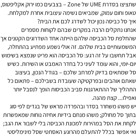
שתציצו בסדרת UME של Zone – בצבעים כמו ירוק אקליפטוס,
טאופ וחום עמוק, שמביאים נשימה עיצובית אחרת למקלחת.
איך סל כביסה נכון יכול לשדרג לכם את הבית?
אנחנו נתקלים הרבה במקרים שבהם לקוחות מספרים
שהחלפת סל הכביסה שלהם הייתה אחד השדרוגים הקטנים אך
המשמעותיים בבית שלהם. זה אולי נשמע מפתיע בהתחלה,
אבל תחשבו על זה רגע: סל הכביסה הוא פריט שנמצא בשימוש
יום-יומי, והוא עומד לעיני כל בחדר האמבט או השירות. כשיש
סל שמתאים בדיוק למרחב שלכם – בגודל הנכון, בעיצוב
שאתם אוהבים ובפרקטיקה שעובדת בשבילכם – פתאום כל
התהליך של ההתארגנות סביב הכביסות הופך לנסבל יותר
ואפילו... קצת מהנה.
יש משהו משחרר בסדר ובהפרדה מראש של בגדים לפי סוג
בתוך סל מחולק; משהו מנחם בידיות אחיזה נוחות שמאפשרות
לקחת את הסל במהירות למכונת הכביסה בלי לשבור את הגב;
ואי אפשר בכלל להתעלם מהרוגע האסתטי שסל מינימליסטי