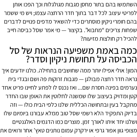
השתמשו בהם בתור מחסן מגבות מגולגלות וכך הפכו אותן
לפריטי עיצוב לכל דבר בתוך חדר הרחצה עצמו; ויש מי ששמר
בהם חומרי ניקיון מוסתרים כדי להשאיר מדפים פנויים לדברים
שפחות צריכים “מחבוא”. בקיצור — מי אמר שסל כביסה חייב
להכיל רק חולצות מזיעות?
כמה באמת משפיעה הנראות של סל
הכביסה על תחושת ניקיון וסדר?
המון! אולי אפילו יותר ממה שחושבים בתחילה. כולנו יודעים איך
נראה חדר רחצה מבולגן — מגבות זרוקות פה ושם ובגדי בית
נערמים בפינה חסרת שם... ואז נכנס לו לפתע לחיינו פריט אחד
קטן ומדויק בעיצוב שלו שמשנה לחלוטין את האופן שבו החדר
מתקבל בעין ובתחושה הכללית שלנו כלפי הבית כולו — וזה
בדיוק התפקיד הלא רשמי שסל טוב ממלא עבורנו ביומיום שלו
ושלנו יחד איתו לאורך זמן. מוצרים כמו הדגמים האלגנטיים
מצופי גוון אפור גרפי או ירקרק עמום נותנים טאץ’ אחר ורואים את