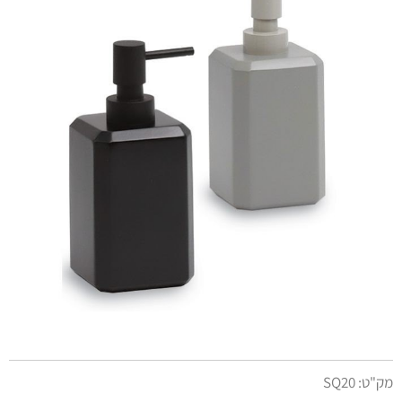
מק"ט:
SQ20