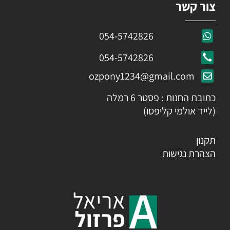
צור קשר
054-5742826
054-5742826
ozpony1234@gmail.com
כתובת החנות : פסטר 6 רמלה
(לייד אולמי קליפסו)
תקנון
הצהרת נגישות