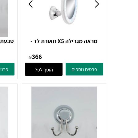
מראה מגדילה X5 תאורת לד -
טבעת למגבת
FLEXY LIGHT לבן 5819114886
הדבקה 73511227 Tirador
366
Kleine wolke
₪
פרטים נוספים
פרטים נוספ
הוסף לסל