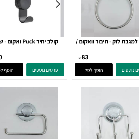
 לוק - חיבור וואקום /
קולב יחיד Puck ואקום - שח
371112 Zone Denmark
100
83
₪
ים
פרטים נוספים
הוסף לסל
הוסף לסל