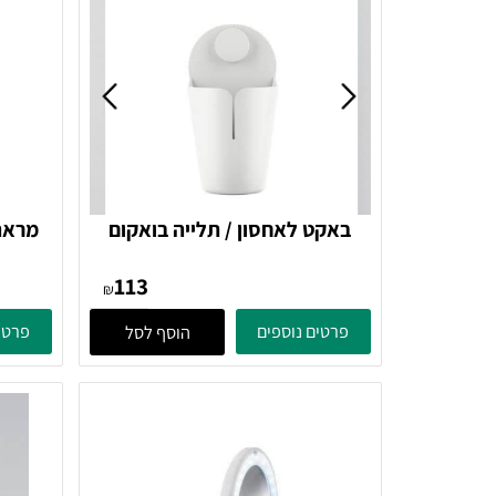
באקט לאחסון / תלייה בואקום
PUCK - לבן 371111 Zone
113
Denmark
₪
פרטים נוספים
פרטים נוספ
הוסף לסל