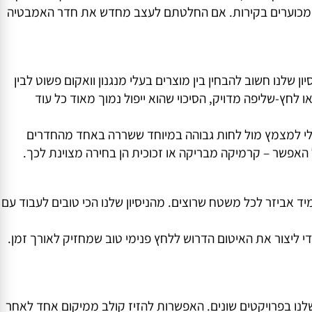
ה, לא בשבלונות מדויקות ולא בלחץ מיותר שמא נהרוס את
פתרון הזה מציל אותך. אנחנו מצמידים את המתקן במשך כמה
 גם משקלים לא מבוטלים.
ראית כאילו הוברגה לקיר במדויק באיזו נגרייה מקצועית, אבל בפועל הורכבנו אותה בעצמנו תוך שתי דקות.
 מכוערים בקירות. אם החלטתם לעצב מחדש את חדר האמבטיה
נו חשוב להבחין בין מוצרים בעלי מנגנון וואקום פשוט לבין
שליפה מדויק, הסיכוי שהוא ייפול נמוך מאוד כל עוד
ילו התמודד בלי למצמץ מול לחות גבוהה במיוחד ששררה באחד מהחדרים
פשר – קרמיקה מבריקה או זכוכית הן בחירה מצוינת לכך.
ד אביזר לכל משטח שרוצים. מהניסיון שלנו הכי טובים לעבוד עם