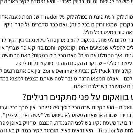
ר – ולכן הוואקום הוא פשוט הדבר הנכון בזמן הנכון.
 יצירתיים וחכמים
 הדברים שאנחנו הכי אוהבים באביזרי אמבט בוואקום הוא הג
ם תאורת לד מבית Kleine Wolke היא פריט מושלם לטיפוח יומיומי בדיוק מירבי – והי
גם לסידור המקלחת עצמה יש כאן פתרונות נהדרים כמו 
וב כמעט בכל חלל.
ום למשחק. במקום להציב ארון גדול שלא נכנס בין הקיר לדל
להפליא שמציעים אחסון קומפקטי וחכם בדיוק איפה שצריך אותו.
איך התחלנו את היום? האם הכל היה במקום? האם התחושה בחד
ללי – שם קורה הקסם הזה בין פונקציונליות ליופי.
 אצלנו תמצאו הרבה מעבר למה שאתם מצפים למצוא במדף רגיל
 שמעוצב בשבילכם באמת.