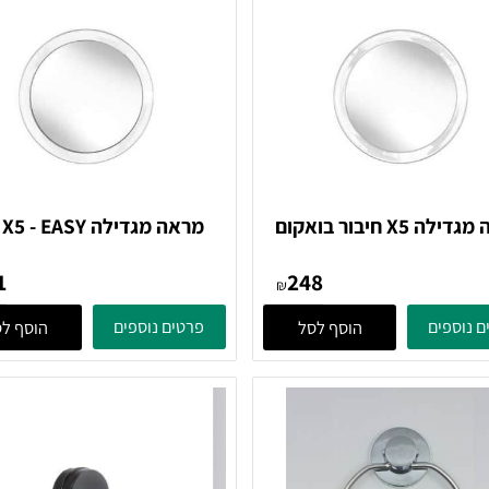
מראה מגדילה X5 חיבור בואקום
מראה מגדילה - EASY
Flexy Color - שקוף Kleine
5098116886 Kleine wolke
141
248
wolke
₪
ים
פרטים נוספים
הוסף לסל
הוסף לסל