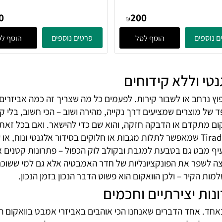
 קומות לוק - חיבור וואקום /
סבוניה רשת רחבה לוק - חיבו
ה Tirador
וואקום / הדבקה Tirador
200
200
₪
ים
פרטים נוספים
הוסף לסל
הוסף לסל
 וללא קידוחים
ב או לשבור קירות. לפעמים כל מה שצריך זה כמה אביזרים חכמ
מוצרים שמציעים דרך נקייה, מהירה ושוב – הכי חשוב, בלי קי
קדם או הדבקה חזקה, והוא שם כדי להישאר. ואם בכל זאת תרצו 
אנחנו ממליצים במיוחד על מוצרים כמו הקולב שלישייה לוק של Tirador שמאפשר לתלות מגבות או ח
בט גם בטבעת למגבת ובקולב לוק הכפול – פתרונות קטנים אב
פר את הפונקציונליות של חדר האמבטיה אלא גם למי ששוכר דירה