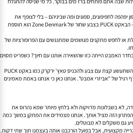
יוון העצום שהם מציעים מבלי להתפשר על סגנון. לדוגמה,
א נצמדת לקיר באותה קלות שבה אתם פותחים ברז מים בבוקר. כל מי שניסה להתגלח
רשת 2 קומות לוק ורשת פינתית כפולה לוק של Tirador שנותנות מענה אחסון יפהפה לחפיפונים, ספוגים ומה שביניהם – בלי לצופף את
הקרקע ובלי ליצור בלגן בעיניים (כי בינינו, אף אחד לא ממש אוהב בקבוקי שמפו זרוקים בכל פינה). ואם כבר מדברים על סדר וניקיון – הבאקט PUCK בצבע שחור של Zone Denmark הוא תוספת
ת או לחפש מתקנים מגושמים שמתנגשים עם הפרופורציות של
ר האמבט הייתה כזו שהשאירה אותנו עם חיוך? כשפריט מסוים
אז בין אם אתם מחפשים קולבים יחידים בצבע לבן נקי וקלאסי כמו קולב יחיד Puck לבן מבית Zone Denmark ובין אם אתם רוצים להשתעשע קצת עם צבע ולהכניס טאץ' ירקרק כמו באקט PUCK
 של "אביזרי אמבט". אנחנו כאן כי אנחנו באמת מאמינים