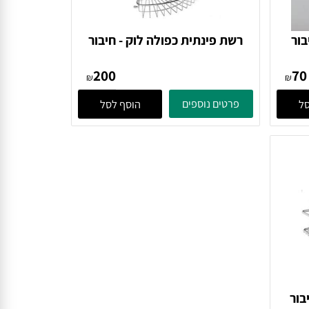
ר
רשת פינתית כפולה לוק - חיבור
וואקום / הדבקה Tirador
200
₪
₪
פרטים נוספים
הוסף לסל