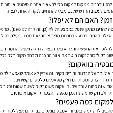
אקום על פני מתקנים רגילים?
 – הוא הקלות שבה הכל הופך פשוט יותר. אין צורך בכלי עבוד
דירה שכורה או שאתה פשוט לא טיפוס של "עשה זאת בעצמך", ה
ם שהמשטח נקי ויבש לפני ההצמדה, המנגנון מחזיק באופן מפתיע
את היתרון הזה מרגישים במיוחד במוצרים כמו רשת 2 קומות למקלחת של Tirador – היא נ
ז דברים ממקום למקום בלי להשאיר אחרינו סימנים או חורים
לעיצוב החדש שלכם מבלי להתחייב לנקודה אחת לנצח.
ן? האם הם לא יפלו?
ם מתקן שנפל באמצע הלילה (כן, זה קרה לנו פעם). מהניסיון של
ר. ברגע שבחרתם מוצר איכותי עם מנגנון נעילה כפול או לחץ-
 יש מנגנון הצמדה שמייתר לחלוטין את החשש הזה: הוא נאחז בצורה חזקה ואפ
רק לזכור לנקות היטב את אזור ההצבה ולבחר מקום חלק ככל הא
יה בוואקום?
לוותר על הברגות וחורים בקיר, זה עדיין לא אומר שאפשר להצמי