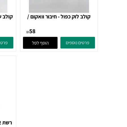
קולב לוק כפול - חיבור וואקום /
קולב שלישיי
הדבקה Tirador
הדבק
58
₪
פרטים נוספים
פרטים נוספ
הוסף לסל