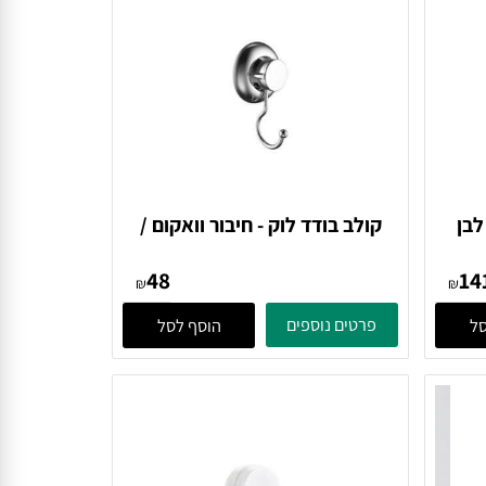
X5  לבן
קולב בודד לוק - חיבור וואקום /
הדבקה Tirador
48
₪
₪
פרטים נוספים
הוסף לסל