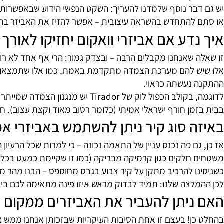
תרונות המרכזיים של אביזרי אמבט בוו
רים שהכי אהבנו לגלות כשניסינו בעצמנו אביזרי אמבט בוואקום
 עם קידוח שגוי. זה אולי נשמע טריוויאלי, אבל כשאתה גר ב
בודקים שהוא תפס כמו שצריך – וזהו, הוא שם. כל עוד מקפידי
בר נוסף שלמדנו להעריך: השקט הנפשי הידוע שבאפשרות להזי
להתחדש בהשראה עיצובית – אפשר להזיז את האביזר בהתאם 
דע אם אביזרי וואקום יחזיקו לאורך זמ
שאנחנו מקבלים הרבה – ובצדק גמור: הרי אף אחד לא רוצה להרי
 להם מערכת הצמדה מתקדמת באמת, כמו אלו שתמצאו אצלנו באת
נעשתה כראוי.
לדוגמה, בקולב הכפול לוק של Tirador
מן חורף ישראלי אמיתי (כלומר רטוב מאוד וקצת עצוב). חשוב 
 סוג קיר ניתן להשתמש באביזרי אמבט
ם פה נכנס עניין של התאמה נכונה – כי למרות שכל הרעיון הוא 