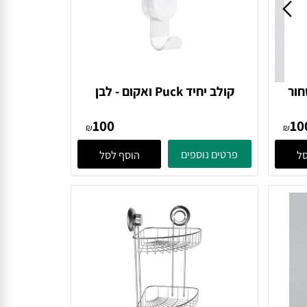
ור
קולב יחיד Puck ואקום - לבן
371113 Zone Denmark
100
₪
₪
פרטים נוספים
הוסף לסל