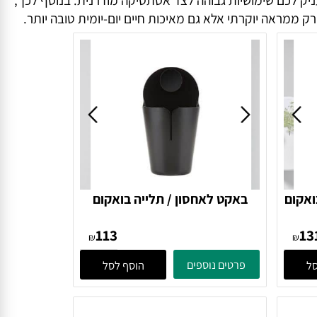
ק לכם שימושיות גבוהה לצד אסתטיקה מודרנית. בנוסף לכך,
מראה יוקרתי אלא גם מאיכות חיים יום-יומית טובה יותר.
קום
באקט לאחסון / תלייה בואקום
קקטוס 371109 Zone
PUCK - שחור 371110 Zone
113
Denmark
₪
₪
פרטים נוספים
הוסף לסל