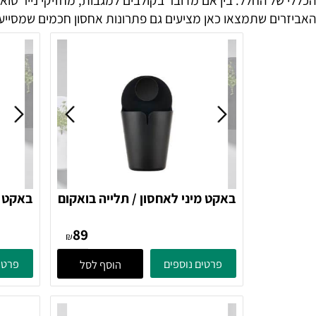
ל החלל. בין אם מדובר בקולבים למגבות, מחזיקי נייר טואלט א
ם שתמצאו כאן מציעים גם פתרונות אחסון חכמים שמסייעים בשמי
באקט מיני לאחסון / תלייה בואקום
באקט מיני ל
PUCK - שחור 371107 Zone
89
Denmark
₪
פרטים נוספים
פרטים נוספ
הוסף לסל