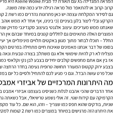
 כשאתה רוצה מקום לכל דבר מבלי לפגוע בנראות או בשלמות הקי
ביזרי אמבט בוואקום מספקים פתרונות
כל פריט שתמצאו כאן עומדת מחשבה מעשית ואסתטית כאחד. אחד
המראה המגדילה X5 ע
וב או להתאפר מול מראה רגילה יודע כמה שזה משנה.
ממש מעריכים: עיצוב אלגנטי בעיצוב סקנדינבי מדויק שנראה ט
 האלה מתאימים גם לחללים קטנים במיוחד שבהם אין הרבה מק
וכלו לבחור מתוך מגוון באקטים תלויים מינימליים אך יעילים 
ל דבר אנחנו מאמינים שאיכות חיים מתחילה בפרטים הקטנים: 
 רק להיות שימושי אלא גם משתלב בצורה טבעית ונאה בעיצוב הכ
וק קקטוס המעורר תחושה טרופית נעימה בחדר הרחצה שלכם –
 עושה הבדל. וגם כי מגיע לכם להתחיל ולסיים כל יום במקום