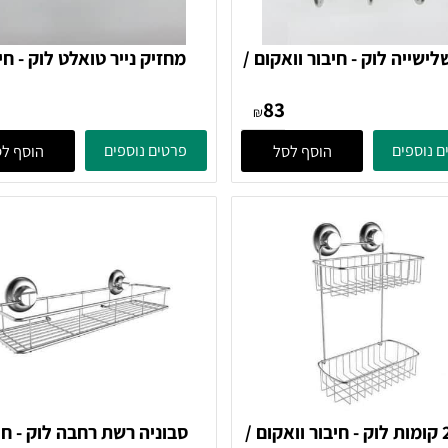
ה לוק - חיבור וואקום /
מחזיק נייר טואלט לוק - חיבו
ה Tirador
וואקום / הדבקה Tirador
70
83
₪
ים
פרטים נוספים
הוסף לסל
הוסף לסל