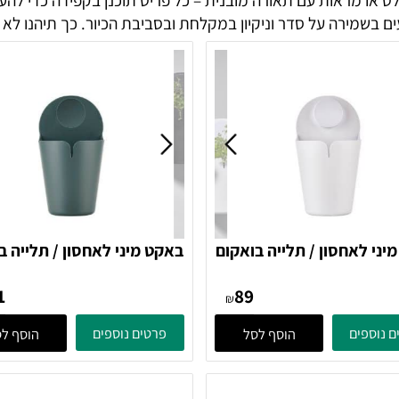
ו מראות עם תאורה מובנית – כל פריט תוכנן בקפידה כדי להעני
רה על סדר וניקיון במקלחת ובסביבת הכיור. כך תיהנו לא רק מ
אחסון / תלייה בואקום
באקט מיני לאחסון / תלייה בוא
PUCK - לבן 371108 Zone
PUCK- ירוק 
131
89
Denmark
Denmark
₪
ים
פרטים נוספים
הוסף לסל
הוסף לסל