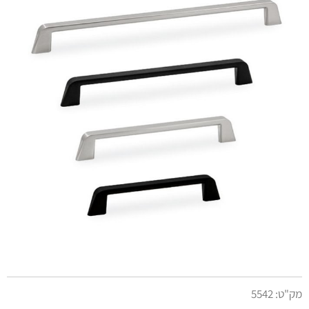
מק"ט:
5542