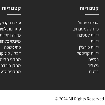
וריות
קטגוריות נוספ
רי פרזול
עגלת בקבוקים
ל למטבחים
פתרונות לפינה
ת למטבח
מזווה ויחידות נשפ
ת
מייבשי צלחות
ת פורצלן
פחי אשפה
ת קריסטל
דבק / סיליקון
ים
מתקני תלייה
ים
מתקן הורדת קולב
ים
מתקנים לנעליים