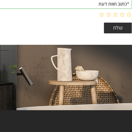
וות דעת