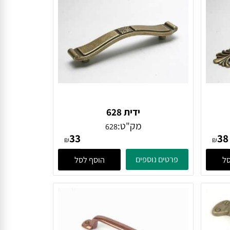
ידית 628
מק"ט:
628
33
₪
₪
פרטים נוספים
הוסף לסל