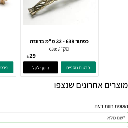
כפתור 638 - 32 מ"מ ברונזה
פירנצה
מק"ט:
638
29
₪
פרטים נוספים
פרטים נוספ
הוסף לסל
ם אחרונים שנצפו