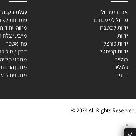
וריות
קטגוריות נוספ
רי פרזול
עגלת בקבוקים
ל למטבחים
פתרונות לפינה
ת למטבח
מזווה ויחידות נשפ
ת
מייבשי צלחות
ת פורצלן
פחי אשפה
ת קריסטל
דבק / סיליקון
ים
מתקני תלייה
ים
מתקן הורדת קולב
ים
מתקנים לנעליים