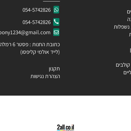
ות
צור קשר
054-5742826
054-5742826
לות
ozpony1234@gmail.com
כתובת החנות : פסטר 6 רמלה
(לייד אולמי קליפסו)
ים
תקנון
הצהרת נגישות