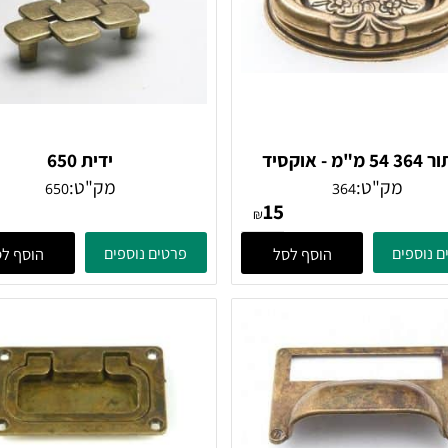
כפתור 364 54 מ"מ - אוקסיד
ידית 650
אליפסה
מק"ט:
מק"ט:
650
364
31
15
₪
ים
פרטים נוספים
הוסף לסל
הוסף לסל