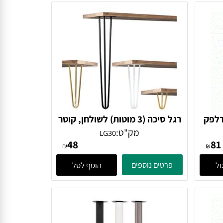
רגל סיכה (3 מוטות) לשולחן, קוטר
12 מ"מ,
מק"ט:
LG30
48
₪
₪
פרטים נוספים
הוסף לסל