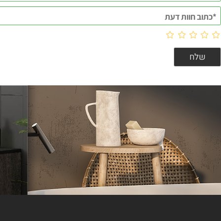
וות דעת