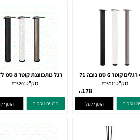
רגל מתכווננת קוטר 8 סמ לדלפק
מק"ט:
מק"ט:
FT520
FT501
81
178
₪
ים
פרטים נוספים
הוסף לסל
הוסף לסל