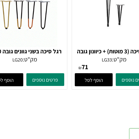
רגל סיכה (3 מוטות) + כיוונון גובה
רגל סיכה בשני גוונים גובה LG20
LG33
מק"ט:
מק"ט:
LG20
LG33
36
71
₪
ים
פרטים נוספים
הוסף לסל
הוסף לסל