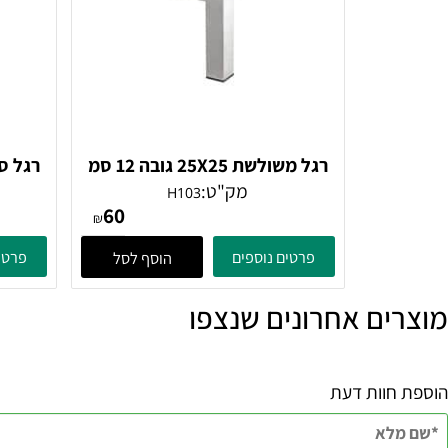
רגל משולשת 25X25 גובה 12 סמ
נירוסטה מוברשת
מק"ט:
H103
60
₪
פרטים נוספים
פרטים נוספ
הוסף לסל
ם אחרונים שנצפו