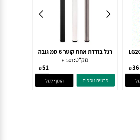
רגל בודדת אחת קוטר 6 סמ גובה
71
מק"ט:
FT501
51
₪
₪
פרטים נוספים
הוסף לסל