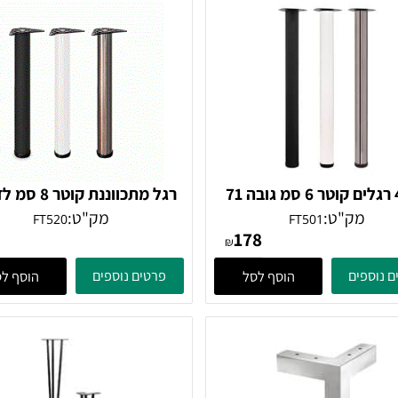
רגל מתכווננת קוטר 8 סמ לדלפק
מק"ט:
מק"ט:
FT520
FT501
81
178
₪
ים
פרטים נוספים
הוסף לסל
הוסף לסל