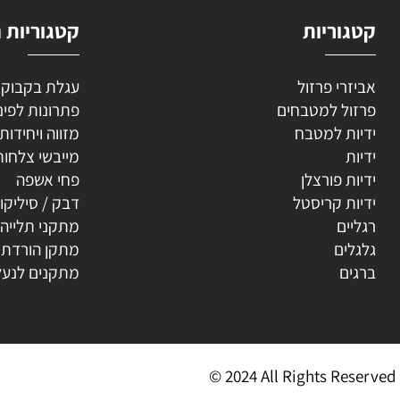
וריות
קטגוריות נוספ
רי פרזול
עגלת בקבוקים
ל למטבחים
פתרונות לפינה
ת למטבח
מזווה ויחידות נשפ
ת
מייבשי צלחות
ת פורצלן
פחי אשפה
ת קריסטל
דבק / סיליקון
ים
מתקני תלייה
ים
מתקן הורדת קולב
ים
מתקנים לנעליים