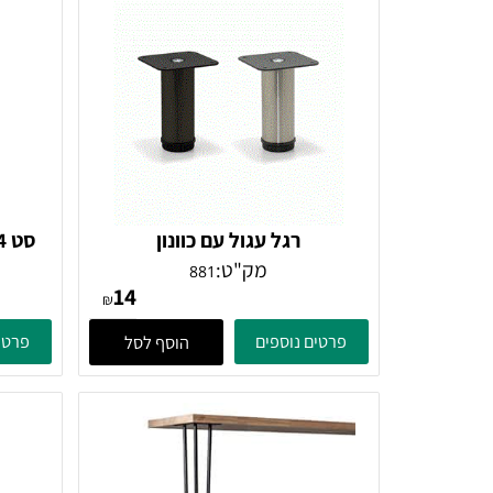
ם דומים
רגל עגול עם כוונון
סט 4 רגלים קוטר 6 סמ גובה 71
מק"ט:
881
14
₪
פרטים נוספים
פרטים נוספ
הוסף לסל