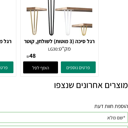
רגל סיכה (3 מוטות) לשולחן, קוטר
12 מ"מ,
ניר
מק"ט:
LG30
48
₪
פרטים נוספים
פרטים נוספ
הוסף לסל
ם אחרונים שנצפו