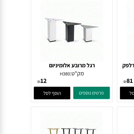
רגל מרובע אלומיניום
מק"ט:
H380
12
₪
₪
פרטים נוספים
הוסף לסל