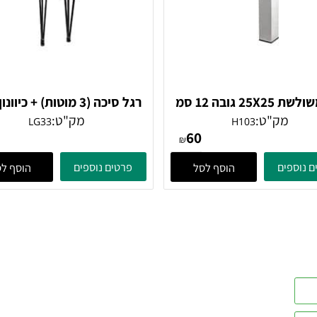
רגל משולשת 25X25 גובה 12 סמ
רגל סיכה (3 מוטות) + כיוונון 
וסטה מוברשת
LG33
מק"ט:
מק"ט:
LG33
H103
71
60
₪
ים
פרטים נוספים
הוסף לסל
הוסף לסל