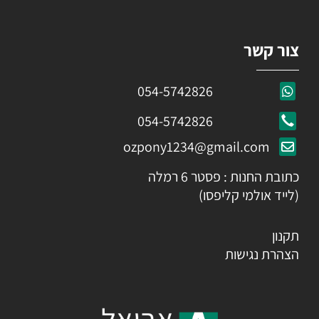
צור קשר
054-5742826
054-5742826
ozpony1234@gmail.com
כתובת החנות : פסטר 6 רמלה
(לייד אולמי קליפסו)
תקנון
הצהרת נגישות