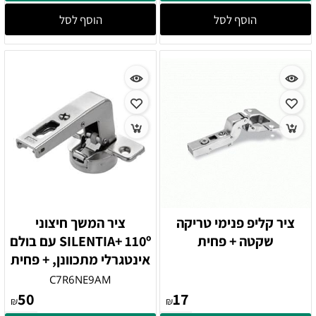
הוסף לסל
הוסף לסל
ציר קליפ פנימי טריקה
ציר המשך חיצוני
שקטה + פחית
SILENTIA+ 110º עם בולם
אינטגרלי מתכוונן, + פחית
C7R6NE9AM
50
17
₪
₪