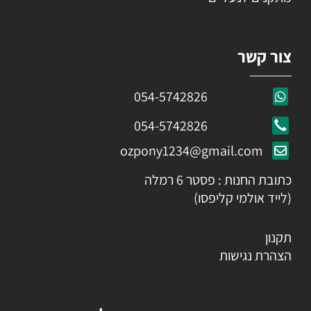
צור קשר
054-5742826
054-5742826
ozpony1234@gmail.com
כתובת החנות : פסטר 6 רמלה
(לייד אולמי קליפסו)
תקנון
הצהרת נגישות