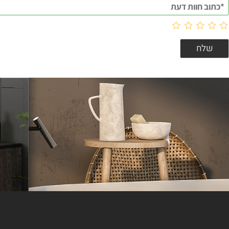
וות דעת