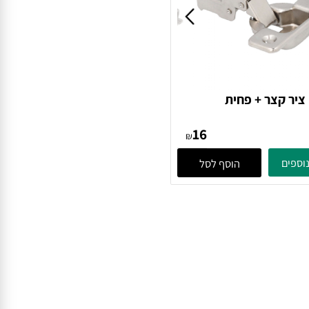
ר קצר + פחית
16
₪
פים
הוסף לסל