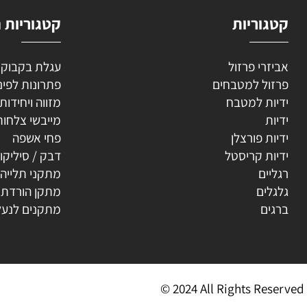
וריות
קטגוריות נוספ
רי פרזול
עגלת בקבוקים
ל למטבחים
פתרונות לפינה
ת למטבח
מזווה ויחידות נשפ
ת
מייבשי צלחות
ת פורצלן
פחי אשפה
ת קריסטל
דבק / סיליקון
ים
מתקני תלייה
ים
מתקן הורדת קולב
ים
מתקנים לנעליים