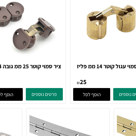
וטר 14 ממ פליז
ציר ס
חום
21
25
₪
ים
פרטים נוספים
הוסף לסל
הוסף לסל