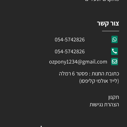
צור קשר
054-5742826
054-5742826
ozpony1234@gmail.com
כתובת החנות : פסטר 6 רמלה
(לייד אולמי קליפסו)
תקנון
הצהרת נגישות