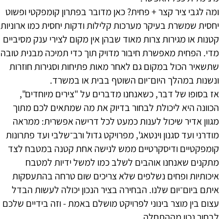
ומה לגבי ציר קצר + פחית? כאן מדובר בפתרון קומפקטי ופשוט
יחסית שמשרת בעיקר מערכות קלילות ודקות יחסית כמו ארוניות
קטנות או מגירות צרות מאוד שבהן אין מקום לצירי ענק מסיביים
מדי. הפחית מאפשרת חיבור מדויק תוך כדי תמיכה מבנית טובה
שתשאיר הכול במקום גם לאחר מאות פתיחות וסגירות חוזרות
ונשנות במהלך היום־יום השוטף בבית או במשרד.
אז בסופו של דבר, כשאנחנו מדברים על "צירים מיוחדים",
הכוונה היא ליכולת לבחור בדיוק את מה שמתאים לכם מתוך
מגוון אדיר שיכול לענות כמעט לכל דרישה אפשרית: ממראה
מודרני ועד סגנון וינטאג', מפרויקט גדול ורב־שלבי ועד פתרונות
קומפקטיים ודיסקרטיים ממש לנישה אחת קטנה במטבח לצד
מתקנים שאנחנו אוהבים לשלב כמו למשל ידיות למטבח
איכותיות ופחים נשלפים שלא צריכים שום טרחה בהתעסקות
איתם ביום־יום שלנו. הבחירה בציר הנכון יכולה לעשות הבדל
עצום בין מוצר בינוני לפרויקט מושלם באמת - וזה בידיים שלכם
לבחור נכון מההתחלה.