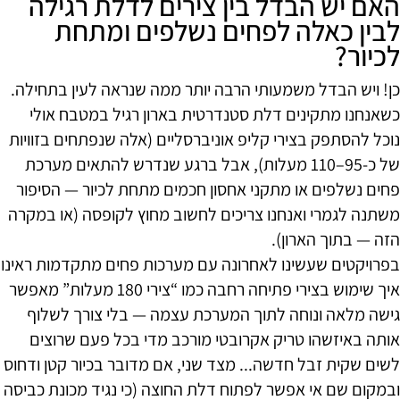
האם יש הבדל בין צירים לדלת רגילה
לבין כאלה לפחים נשלפים ומתחת
לכיור?
כן! ויש הבדל משמעותי הרבה יותר ממה שנראה לעין בתחילה.
כשאנחנו מתקינים דלת סטנדרטית בארון רגיל במטבח אולי
נוכל להסתפק בצירי קליפ אוניברסליים (אלה שנפתחים בזוויות
של כ-95–110 מעלות), אבל ברגע שנדרש להתאים מערכת
פחים נשלפים או מתקני אחסון חכמים מתחת לכיור — הסיפור
משתנה לגמרי ואנחנו צריכים לחשוב מחוץ לקופסה (או במקרה
הזה — בתוך הארון).
בפרויקטים שעשינו לאחרונה עם מערכות פחים מתקדמות ראינו
איך שימוש בצירי פתיחה רחבה כמו “צירי 180 מעלות” מאפשר
גישה מלאה ונוחה לתוך המערכת עצמה — בלי צורך לשלוף
אותה באיזשהו טריק אקרובטי מורכב מדי בכל פעם שרוצים
לשים שקית זבל חדשה... מצד שני, אם מדובר בכיור קטן ודחוס
ובמקום שם אי אפשר לפתוח דלת החוצה (כי נגיד מכונת כביסה