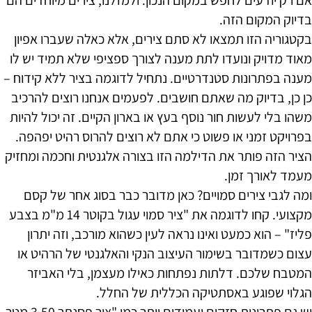
בדיוק המקום הזה.
בקטגוריה הזו תמצאו לא סתם צירים, אלא כאלה שעברו אפיון
מאוד מדויק ונועדו לתת מענה לצורך ספציפי שלא תמיד יש לו
מענה בפתרונות סטנדרטיים. נתחיל לדוגמה בציר ללא קידוח –
כן כן, בדיוק מה שאתם חושבים. לפעמים אנחנו רוצים להרכיב
משהו בלי לעשות חור נוסף בעץ או בארון הקיים. זה יכול להיות
בפרויקט זמני או פשוט כי אתם לא רוצים להרוס רהיט יפהפה.
הציר הזה פותר את הדילמה הזו בצורה אלגנטית וחכמה ומחזיק
מעמד לאורך זמן.
ומה לגבי צירים סמויים? כאן מדובר כבר בסוג אחר של קסם
מקצועי. קחו לדוגמה את "ציר סמוי עגול בקוטר 14 מ"מ בצבע
פליז" – הוא כמעט ואינו נראה לעין כשהוא מורכב, וזה יתרון
עצום כשמדובר בשימור העיצוב הנקי והאלגנטי של הרהיט או
המטבח שלכם. דלתות נפתחות כאילו מעצמן, בלי האביזר
הגלוי שפוגע באסתטיקה הכללית של החלל.
יש גם פתרונות חזקים ועמידים יותר כמו "ציר פסנתר 3.50 מטר