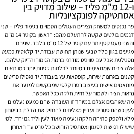
ו-12 מ"מ פליז – שילוב מדויק בין
אסתטיקה לפונקציונליות
פה נכנסים למשחק הצירים העגולים הסמויים בגימור פליז – שני
דגמים בולטים שקשה להתעלם מהם: הראשון בקוטר 14 מ"מ
והשני מעט קטן יותר עם קוטר של 12 מ"מ בלבד. שניהם
מגיעים בגוון פליז טבעי שנותן תחושת עבודת יד קלאסית כמעט
נוסטלגית אבל עם טוויסט מודרני ברמת הגימור והדיוק שלהם.
אלה צירים שמתאימים במיוחד לדלתות קטנות יותר כמו תאים
קטנים בארונות שירות, קופסאות עץ בעבודת יד ואפילו פריטים
מותאמים אישית בעיצוב רטרו קלסי שמבקשים למזער את
נראות הציר ולשמור על חזית חלקה ככל האפשר.
מה שאוהבים אצלם במיוחד זו העובדה שהם כמעט נעלמים
לעין כשהם סגורים ועדיין מצליחים להחזיק את הדלת בביטחון
מלא ולספק פתיחה חלקה ונעימה מאוד לעין וליד גם יחד. למי
שיש לו רגישות לסגנון ואסתטיקה וחושב כל פרט עד האחרון