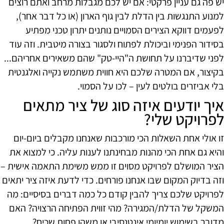
יש פה גם עניין פרקטי: אם יש לכם מגבלות מרחב ואתם רוצים
למנוע התנגשות בין הדלת לבין גוף הארון (או כל דבר אחר),
לפעמים דווקא הצירים הסמויים נותנים יתרון טכני מפתיע
בסידור הפנימי וביכולת לפתוח ולסגור בצורה מיטבית. וזה עוד
לפני שדיברנו על תחושת ה"היי-טק" שהם משאירים אחריהם...
בקיצור, אם המטרה שלכם היא חווית משתמש נקייה ואלגנטית
בלי אביזרים בולטים לעין – לכו על הסמוי.
איך יודעים איזה סוג של ציר מתאים
לפרויקט שלי?
זו אולי אחת השאלות הכי מורכבות שאנחנו מקבלים ביום-יום
והיא גם אחת הכי מהנות מבחינתנו לענות עליה. כי למצוא את
הציר המושלם לפרויקט מסוים זו ממש משימת התאמה אישית –
וזה בדיוק המקום שבו אנחנו פורחים. כדי לדעת איזה ציר יתאים
לפרויקט שלכם צריך להבין קודם כל כמה דברים בסיסיים: מה
המשקל של הדלת/המגירה? מהי זווית הפתיחה הרצויה? האם
מדובר בשימוש יומיומי אינטנסיבי או משהו פחות שכיח?