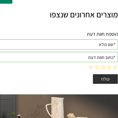
סט בולמ
פרטים נוספ
ם אחרונים שנצפו
וות דעת