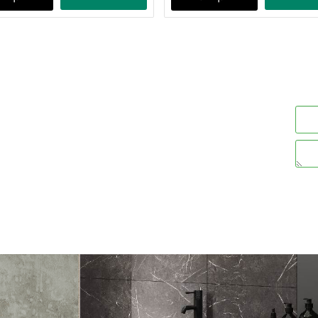
ים עבור פח 551
פח אשפה 20 ליטר לדלת 40
מק"ט:
מק"ט:
HA-3720-21
P556
320
255
80
מחיר מבצע:
₪
₪
ים
פרטים נוספים
הוסף לסל
הוסף לסל