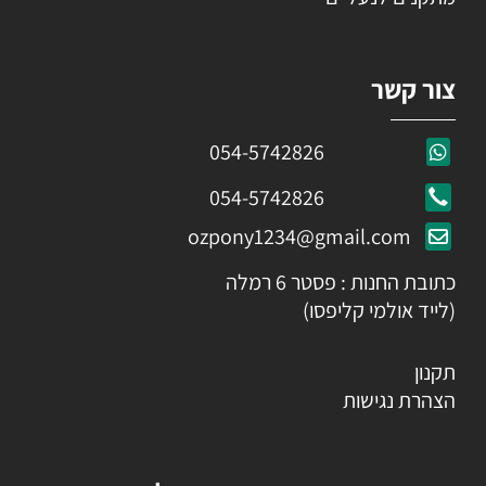
צור קשר
054-5742826
054-5742826
ozpony1234@gmail.com
כתובת החנות : פסטר 6 רמלה
(לייד אולמי קליפסו)
תקנון
הצהרת נגישות