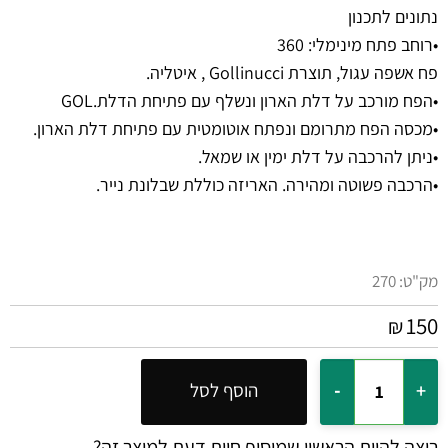
נתונים לתכנון
•רוחב פתח מינימלי: 360
פח אשפה עגול, תוצרת Gollinucci , איטליה.
•הפח מורכב על דלת הארון ונשלף עם פתיחת הדלת.GOL
•מכסה הפח מתרומם ונפתח אוטומטית עם פתיחת דלת הארון.
•ניתן להרכבה על דלת ימין או שמאל.
•הרכבה פשוטה ומהירה. האריזה כוללת שבלונת נייר.
מק"ט:
270
150
₪
הוסף לסל
רוצה להיות הראשון שמוסיף חוות דעת למוצר זה?