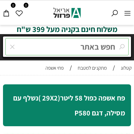
0
0
משלוח חינם בקניה מעל 399 ש"ח
/
/
קטלוג
מתקנים למטבח
פחי אשפה
פח אשפה כפול 58 ליטר(29X2 )נשלף עם
מסילה, דגם P580