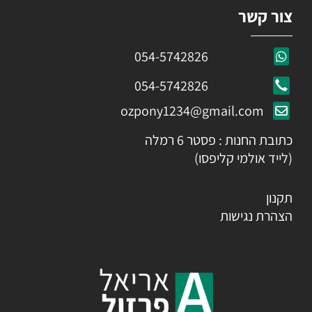
צור קשר
054-5742826
054-5742826
ozpony1234@gmail.com
כתובת החנות : פסטר 6 רמלה
(לייד אולמי קליפסו)
תקנון
הצהרת נגישות