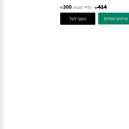
גומי למגירות 20 מטר
414
300
מחיר מבצע:
₪
₪
טים נוספים
הוסף לסל