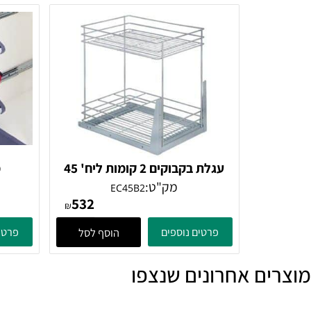
מק"ט:
מ
820
396
₪
פרטים נוספים
פרטים נוספ
הוסף לסל
עגלת בקבוקים 2 קומות ליח' 45
מתקן 
סמ ניקל
מק"ט:
מק
EC45B2
532
₪