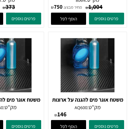
ק קורנר משופר שליפה מלאה
פח אשפה 16 ליט
דו-צדדי ניקל
תחתית נירוסטה מב
מק"ט:
מק"ט:
281
806N
373
1,004
750
מחיר מבצע:
מחיר 
₪
₪
₪
ים נוספים
פרטים נוספים
הוסף לסל
הוס
 אוגר מים להגנה על ארונות
משטח אוגר מים להגנה ע