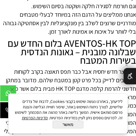
וגם תורמת לסגירה חלקה ושקטה בסיום השימוש.
אנחנו ממליצים על הדגם הזה במיוחד לבעלי מטבחים
מודרניים שרוצים לשלב בין פונקציונליות לבין אסתטיקה גבוהה
בלי לוותר על איכות או אמינות לאורך זמן.
AVENTOS-HK TOP בלום החדש עם
שבלונה מובנית – גאונות הנדסית
בשירות המטבח
✕
זה מוצר חדש יחסית אבל כבר תפס תאוצה בקרב לקוחות
שאוהבים לדייק בכל פרט קטן במטבח שלהם. מדובר במתקן
חדשני להרמת קלפה מדגם HK TOP מבית בלום אשר מגיע
מראש עם שבלונה מובנית להתקנה מדויקת ומהירה באופן
לידיעתך, באתרנו נעשה שימוש בקבצי Cookies, לרבות של צדדים
כמעט מושלם לכל משתמש ביתי או נגר מקצועי.
שלישיים, לצורך ניתוח השימוש באתר, שיפור חוויית הגלישה והצגת
פרסום מותאם אישית. המשך גלישה באתר מהווה את הסכמתך לשימוש
המנגנון מפעיל מערכת הרמה סימטרית ללא תלות ביד
זה. לפרטים נוספים ניתן לעיין במדיניות הפרטיות.
מדיניות הפרטיות
המתפעל וזה יתרון עצום כשמדובר בשימוש יומיומי ע"י כל בני
מאשר
המשפחה בגבהים שונים ובשימושים מגוונים (למשל אחסון כלי