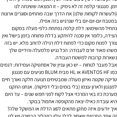
זמן. מנגנוני קלפה זה לא גימיק – זו המצאה ששינתה לנו
(ולעשרות לקוחות שלנו) את הדרך שבה פותחים וסוגרים ארונות
במטבח יום-יום-יום בלי שנרגיש בזה אפילו.
נתחיל מהשימוש: דלת קלפה נפתחת כלפי מעלה במקום
הצידה, כלומר אין סכנה להיתקע בדלת פתוחה בזמן בישול ואין
צורך לפנות מקום כדי לפתוח דלת רגילה לרוחב מלא. יש בזה
משהו מאוד זורם לעבודה: הכל נגיש מלמעלה והידיים שלך
נשארות קרובות למשטח העבודה.
אבל מעבר לנוחות – יש כאן עניין של אסתטיקה ועמידות: דגמים
כמו AVENTOS HF או HL מבית BLUM מגיעים עם מנגנון
טריקה שקטה ואיזון מעולה שמבטיחים תנועה חלקה ואורך חיים
למנגנון ולארון עצמו (בלי בומים ובלי דפיקות). אנחנו התקנו
מערכת כזו באי המרכזי אצל לקוח לפני חמש שנים – עד היום
היא עובדת כאילו יצאה מהקופסה אתמול בבוקר.
איך יודעים איזה מתקן מתאים לסוג הדלת או המשקל שלה?
זה אחד הפרטים שאסור לדלג עליו בתהליך הבחירה ויש לנו