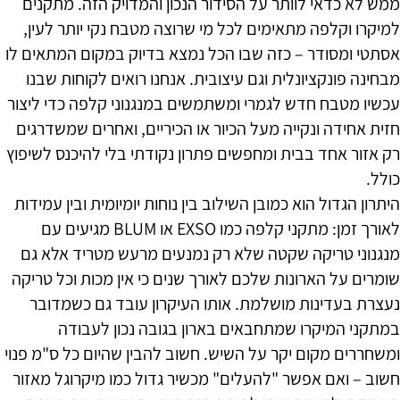
ממש לא כדאי לוותר על הסידור הנכון והמדויק הזה. מתקנים
למיקרו וקלפה מתאימים לכל מי שרוצה מטבח נקי יותר לעין,
אסתטי ומסודר – כזה שבו הכל נמצא בדיוק במקום המתאים לו
מבחינה פונקציונלית וגם עיצובית. אנחנו רואים לקוחות שבנו
עכשיו מטבח חדש לגמרי ומשתמשים במנגנוני קלפה כדי ליצור
חזית אחידה ונקייה מעל הכיור או הכיריים, ואחרים שמשדרגים
רק אזור אחד בבית ומחפשים פתרון נקודתי בלי להיכנס לשיפוץ
כולל.
היתרון הגדול הוא כמובן השילוב בין נוחות יומיומית ובין עמידות
לאורך זמן: מתקני קלפה כמו EXSO או BLUM מגיעים עם
מנגנוני טריקה שקטה שלא רק נמנעים מרעש מטריד אלא גם
שומרים על הארונות שלכם לאורך שנים כי אין מכות וכל טריקה
נעצרת בעדינות מושלמת. אותו העיקרון עובד גם כשמדובר
במתקני המיקרו שמתחבאים בארון בגובה נכון לעבודה
ומשחררים מקום יקר על השיש. חשוב להבין שהיום כל ס"מ פנוי
חשוב – ואם אפשר "להעלים" מכשיר גדול כמו מיקרוגל מאזור