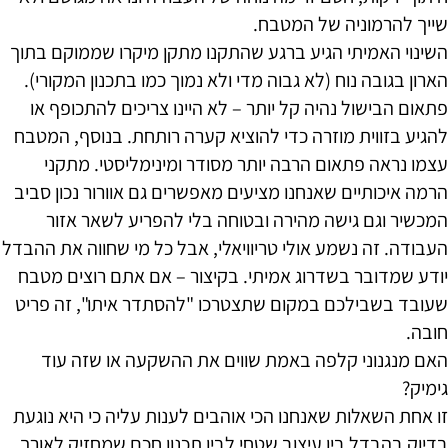
שייך להרמוניה של המטבח.
השינוי האמיתי הגיע ברגע שהתקנו מתקן מיקרו שממוקם בתוך
הארון בגובה נוח (לא גבוה מדי ולא נמוך כמו בתכנון המקורי).
פתאום הבישול נהיה קל יותר – לא היינו צריכים להתכופף או
להגיע בזווית מוזרה כדי להוציא קערה רותחת. בנוסף, המטבח
עצמו נראה פתאום הרבה יותר מסודר ומינימליסטי. מתקני
הרמה איכותיים שאנחנו מציעים מאפשרים גם אוורור נכון סביב
המכשיר וגם גישה מהירה ובטוחה בלי להפריע לשאר אזור
העבודה. זה נשמע אולי טריוויאלי, אבל כל מי שחווה את ההבדל
יודע שמדובר בשדרוג אמיתי. בקיצור – אם אתם רוצים מטבח
שעובד בשבילכם במקום שתצטרכו "להסתדר איתו", זה פריט
חובה.
האם מנגנוני קלפה באמת שווים את ההשקעה או שזה עוד
גימיק?
זו אחת השאלות שאנחנו הכי אוהבים לענות עליה כי היא נוגעת
בדיוק בהבדל בין עיצוב שטחי לבין תכנון חכם שמחזיק לאורך