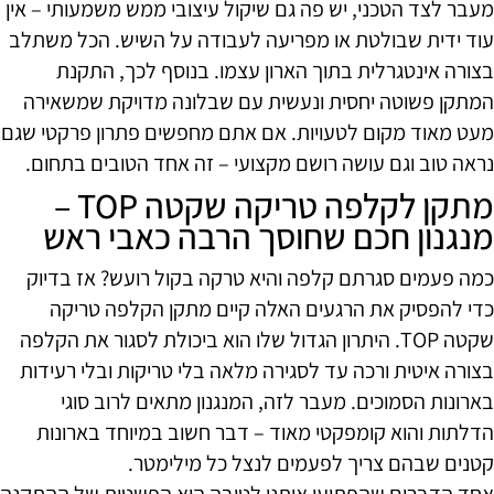
מעבר לצד הטכני, יש פה גם שיקול עיצובי ממש משמעותי – אין
עוד ידית שבולטת או מפריעה לעבודה על השיש. הכל משתלב
בצורה אינטגרלית בתוך הארון עצמו. בנוסף לכך, התקנת
המתקן פשוטה יחסית ונעשית עם שבלונה מדויקת שמשאירה
מעט מאוד מקום לטעויות. אם אתם מחפשים פתרון פרקטי שגם
נראה טוב וגם עושה רושם מקצועי – זה אחד הטובים בתחום.
מתקן לקלפה טריקה שקטה TOP –
מנגנון חכם שחוסך הרבה כאבי ראש
כמה פעמים סגרתם קלפה והיא טרקה בקול רועש? אז בדיוק
כדי להפסיק את הרגעים האלה קיים מתקן הקלפה טריקה
שקטה TOP. היתרון הגדול שלו הוא ביכולת לסגור את הקלפה
בצורה איטית ורכה עד לסגירה מלאה בלי טריקות ובלי רעידות
בארונות הסמוכים. מעבר לזה, המנגנון מתאים לרוב סוגי
הדלתות והוא קומפקטי מאוד – דבר חשוב במיוחד בארונות
קטנים שבהם צריך לפעמים לנצל כל מילימטר.
אחד הדברים שהפתיעו אותנו לטובה הוא הפשטות של ההתקנה