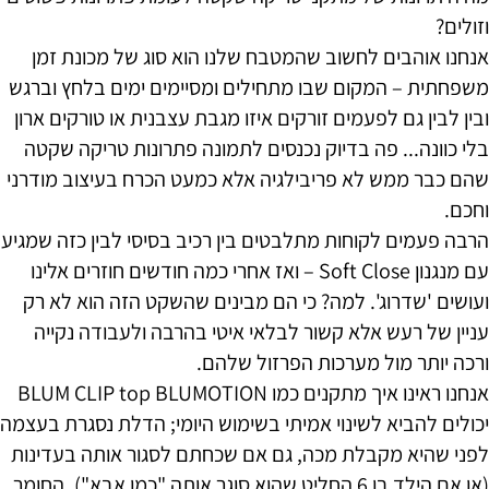
וזולים?
אנחנו אוהבים לחשוב שהמטבח שלנו הוא סוג של מכונת זמן
משפחתית – המקום שבו מתחילים ומסיימים ימים בלחץ וברגש
ובין לבין גם לפעמים זורקים איזו מגבת עצבנית או טורקים ארון
בלי כוונה... פה בדיוק נכנסים לתמונה פתרונות טריקה שקטה
שהם כבר ממש לא פריבילגיה אלא כמעט הכרח בעיצוב מודרני
וחכם.
הרבה פעמים לקוחות מתלבטים בין רכיב בסיסי לבין כזה שמגיע
עם מנגנון Soft Close – ואז אחרי כמה חודשים חוזרים אלינו
ועושים 'שדרוג'. למה? כי הם מבינים שהשקט הזה הוא לא רק
עניין של רעש אלא קשור לבלאי איטי בהרבה ולעבודה נקייה
ורכה יותר מול מערכות הפרזול שלהם.
אנחנו ראינו איך מתקנים כמו BLUM CLIP top BLUMOTION
יכולים להביא לשינוי אמיתי בשימוש היומי; הדלת נסגרת בעצמה
לפני שהיא מקבלת מכה, גם אם שכחתם לסגור אותה בעדינות
(או אם הילד בן 6 החליט שהוא סוגר אותה "כמו אבא"). החומר