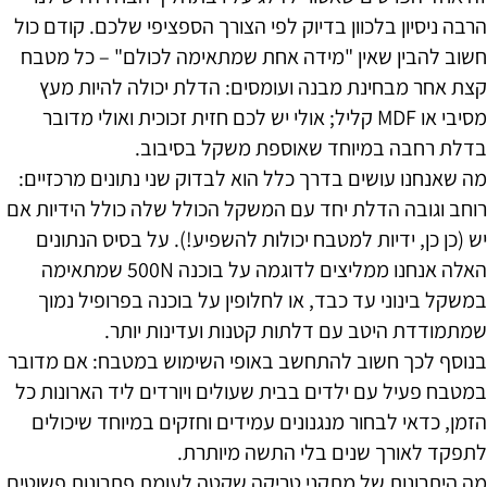
הרבה ניסיון בלכוון בדיוק לפי הצורך הספציפי שלכם. קודם כול
חשוב להבין שאין "מידה אחת שמתאימה לכולם" – כל מטבח
קצת אחר מבחינת מבנה ועומסים: הדלת יכולה להיות מעץ
מסיבי או MDF קליל; אולי יש לכם חזית זכוכית ואולי מדובר
בדלת רחבה במיוחד שאוספת משקל בסיבוב.
מה שאנחנו עושים בדרך כלל הוא לבדוק שני נתונים מרכזיים:
רוחב וגובה הדלת יחד עם המשקל הכולל שלה כולל הידיות אם
יש (כן כן, ידיות למטבח יכולות להשפיע!). על בסיס הנתונים
האלה אנחנו ממליצים לדוגמה על בוכנה 500N שמתאימה
במשקל בינוני עד כבד, או לחלופין על בוכנה בפרופיל נמוך
שמתמודדת היטב עם דלתות קטנות ועדינות יותר.
בנוסף לכך חשוב להתחשב באופי השימוש במטבח: אם מדובר
במטבח פעיל עם ילדים בבית שעולים ויורדים ליד הארונות כל
הזמן, כדאי לבחור מנגנונים עמידים וחזקים במיוחד שיכולים
לתפקד לאורך שנים בלי התשה מיותרת.
מה היתרונות של מתקני טריקה שקטה לעומת פתרונות פשוטים