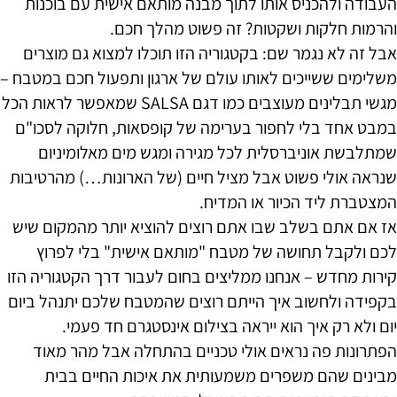
העבודה ולהכניס אותו לתוך מבנה מותאם אישית עם בוכנות
והרמות חלקות ושקטות? זה פשוט מהלך חכם.
אבל זה לא נגמר שם: בקטגוריה הזו תוכלו למצוא גם מוצרים
משלימים ששייכים לאותו עולם של ארגון ותפעול חכם במטבח –
מגשי תבלינים מעוצבים כמו דגם SALSA שמאפשר לראות הכל
במבט אחד בלי לחפור בערימה של קופסאות, חלוקה לסכו"ם
שמתלבשת אוניברסלית לכל מגירה ומגש מים מאלומיניום
שנראה אולי פשוט אבל מציל חיים (של הארונות…) מהרטיבות
המצטברת ליד הכיור או המדיח.
אז אם אתם בשלב שבו אתם רוצים להוציא יותר מהמקום שיש
לכם ולקבל תחושה של מטבח "מותאם אישית" בלי לפרוץ
קירות מחדש – אנחנו ממליצים בחום לעבור דרך הקטגוריה הזו
בקפידה ולחשוב איך הייתם רוצים שהמטבח שלכם יתנהל ביום
יום ולא רק איך הוא ייראה בצילום אינסטגרם חד פעמי.
הפתרונות פה נראים אולי טכניים בהתחלה אבל מהר מאוד
מבינים שהם משפרים משמעותית את איכות החיים בבית