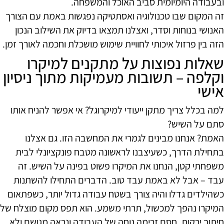
ובעבודה היומיומית סביב האוכל והמשפחה.
זה המקום שבו טכנולוגיה ואסתטיקה נפגשות באמת עם הצורך
האנושי בנוחות וסדר, ואצלנו תמצאו בדיוק את השילוב הנכון
הזה בין פרזול איכותי לחוויית שימוש מושכלת וחכמה לאורך זמן.
שאלות נפוצות על מתקנים למיקרו
וקלפה – תשובות מעמיקות מתוך ניסיון
אישי
למה בכלל צריך מתקן ייעודי למיקרוגל? אי אפשר להניח אותו
סתם על השיש?
האמת? אנחנו מבינים לגמרי את המחשבה הזו. גם אצלנו
בתחילת הדרך, כשעיצבנו לראשונה מטבח פונקציונלי לבית
משפחתי קטן, הנחנו את המיקרו פשוט בפינה על השיש. זה
עבד – אבל לא באמת עבד טוב. הדברים התחילו להשתנות
כשהילדים גדלו והיה צורך בשטח עבודה גדול יותר, כשפתאום
המיקרו נהפך למכשול, תרתי משמע. הוא תפס מקום מוצלח של
חיתוך ירקות, חסם זרימה נוחה של העבודה ונראה מגושם ולא