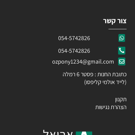
צור קשר
054-5742826
054-5742826
ozpony1234@gmail.com
כתובת החנות : פסטר 6 רמלה
(לייד אולמי קליפסו)
תקנון
הצהרת נגישות