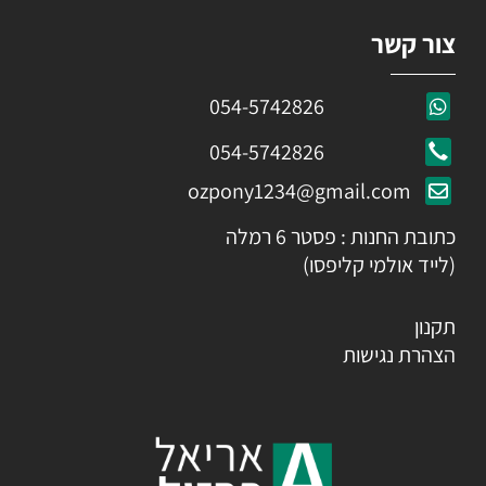
צור קשר
054-5742826
054-5742826
ozpony1234@gmail.com
כתובת החנות : פסטר 6 רמלה
(לייד אולמי קליפסו)
תקנון
הצהרת נגישות